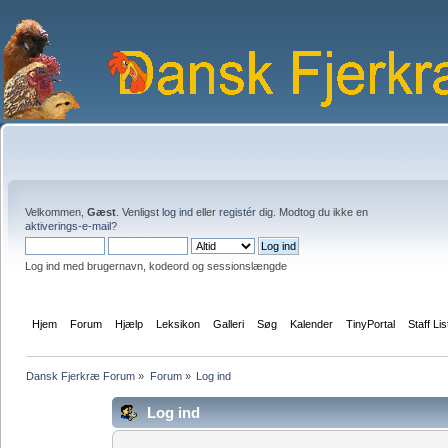
Velkommen,
Gæst
. Venligst
log ind
eller
registér
dig. Modtog du ikke en
aktiverings-e-mail?
Log ind med brugernavn, kodeord og sessionslængde
Hjem
Forum
Hjælp
Leksikon
Galleri
Søg
Kalender
TinyPortal
Staff Lis
Dansk Fjerkræ Forum
»
Forum
»
Log ind
Log ind