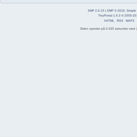
SMF 2.0.15
|
SMF © 2016
,
Simple
TinyPortal 1.6.3
©
2005-20
XHTML
RSS
WAP2
Siden oprettet på 0.035 sekunder med 2