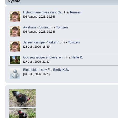
Nyeste
Hybrid hane gives væk: Gr...
Fra
Tomzen
[06 August , 2026, 19:35]
Avlshane - Sussex
Fra
Tomzen
[06 August , 2026, 19:18]
Jersey Kæmpe - “forkert” ...
Fra
Tomzen
[23 Juli , 2026, 18:49]
God æglægger er blevet en...
Fra
Helle K.
[17 Juli , 2026, 21:37]
Bielefelder i sølv
Fra
Emily K.B.
[04 Juli , 2026, 16:23]