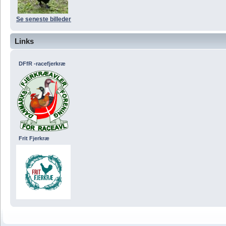
Se seneste billeder
Links
DFfR -racefjerkræ
Frit Fjerkræ