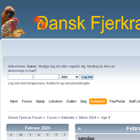
Velkommen,
Gæst
. Venligst
log ind
eller
registér
dig. Modtog du ikke en
aktiverings-e-mail?
Log ind med brugernavn, kodeord og sessionslængde
Hjem
Forum
Hjælp
Leksikon
Galleri
Søg
Kalender
TinyPortal
Staff Li
Dansk Fjerkræ Forum
»
Forum
»
Kalender
»
Marts 2024
»
Uge 9
«
Febr
Februar 2024
s
m
t
o
t
f
l
søndag