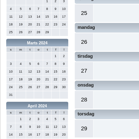
1
2
3
4
5
6
7
8
9
10
25
11
12
13
14
15
16
17
18
19
20
21
22
23
24
mandag
25
26
27
28
29
26
Marts 2024
s
m
t
o
t
f
l
tirsdag
1
2
3
4
5
6
7
8
9
27
10
11
12
13
14
15
16
17
18
19
20
21
22
23
onsdag
24
25
26
27
28
29
30
31
28
April 2024
s
m
t
o
t
f
l
torsdag
1
2
3
4
5
6
7
8
9
10
11
12
13
29
14
15
16
17
18
19
20