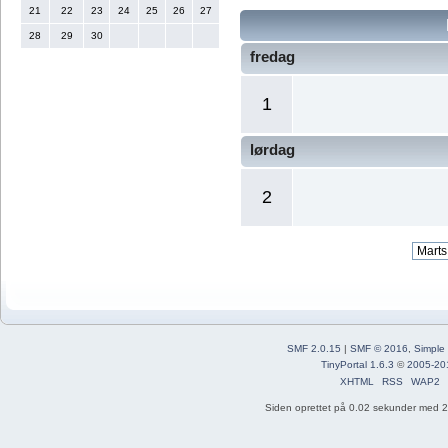
21
22
23
24
25
26
27
28
29
30
fredag
1
lørdag
2
SMF 2.0.15
|
SMF © 2016
,
Simple
TinyPortal 1.6.3
©
2005-20
XHTML
RSS
WAP2
Siden oprettet på 0.02 sekunder med 21