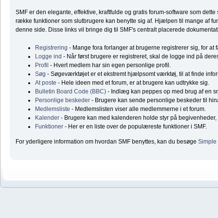
SMF er den elegante, effektive, kraftfulde og gratis forum-software som dett
række funktioner som slutbrugere kan benytte sig af. Hjælpen til mange af fun
denne side. Disse links vil bringe dig til SMF's centralt placerede dokumentat
Registrering
- Mange fora forlanger at brugerne registrerer sig, for at 
Logge ind
- Når først brugere er registreret, skal de logge ind på dere
Profil
- Hvert medlem har sin egen personlige profil.
Søg
- Søgeværktøjet er et ekstremt hjælpsomt værktøj, til at finde inf
At poste
- Hele ideen med et forum, er at brugere kan udtrykke sig.
Bulletin Board Code (BBC)
- Indlæg kan peppes op med brug af en 
Personlige beskeder
- Brugere kan sende personlige beskeder til hi
Medlemsliste
- Medlemslisten viser alle medlemmerne i et forum.
Kalender
- Brugere kan med kalenderen holde styr på begivenheder, f
Funktioner
- Her er en liste over de populæreste funktioner i SMF.
For yderligere information om hvordan SMF benyttes, kan du besøge
Simple