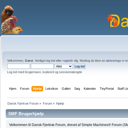
Velkommen,
Gæst
. Venligst
log ind
eller
registér
dig. Modtog du ikke en
aktiverings-e-m
Log ind med brugernavn, kodeord og sessionslængde
Hjem
Forum
Hjælp
Leksikon
Galleri
Søg
Kalender
TinyPortal
Staff Li
Dansk Fjerkræ Forum
»
Forum
»
Hjælp
SMF Brugerhjælp
Velkommen til Dansk Fjerkræ Forum, drevet af Simple Machines® Forum (SM