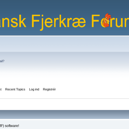
ail?
st
Recent Topics
Log ind
Registrér
F) software!