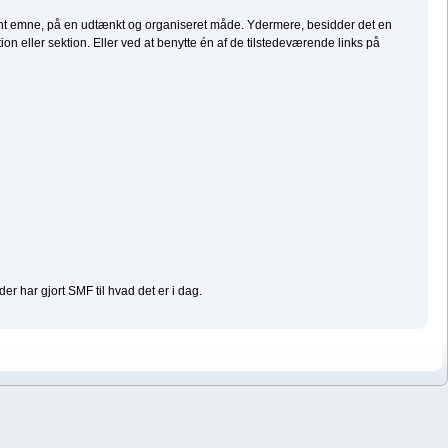
givent emne, på en udtænkt og organiseret måde. Ydermere, besidder det en
n eller sektion. Eller ved at benytte én af de tilstedeværende links på
der har gjort SMF til hvad det er i dag.