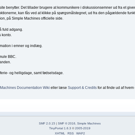
e site benytter. Det tillader brugere at kommunikere i diskussionsemner ud fra et 
ktionerne, kan fås ved at klikke på spørgsmålstegnet, ud fra den pågældende funktio
ion, på Simple Machines officielle side.
få fuld adgang.
s konto.
ormation i emner og indlæg.
smule BBC.
nanden.
erie- og helligdage, samt fødselsdage.
 Machines Documentation Wiki
eller læse
Support & Credits
for at finde ud af hvem 
SMF 2.0.15
|
SMF © 2016
,
Simple Machines
TinyPortal 1.6.3
©
2005-2019
XHTML
RSS
WAP2