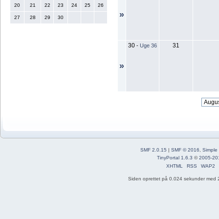
20
21
22
23
24
25
26
»
27
28
29
30
30
31
-
Uge 36
»
SMF 2.0.15
|
SMF © 2016
,
Simple
TinyPortal 1.6.3
©
2005-20
XHTML
RSS
WAP2
Siden oprettet på 0.024 sekunder med 2