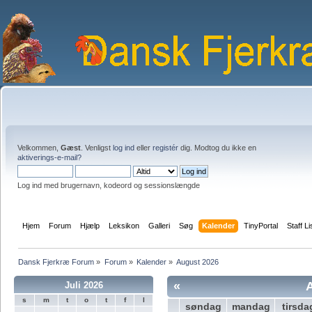
Velkommen,
Gæst
. Venligst
log ind
eller
registér
dig. Modtog du ikke en
aktiverings-e-mail?
Log ind med brugernavn, kodeord og sessionslængde
Hjem
Forum
Hjælp
Leksikon
Galleri
Søg
Kalender
TinyPortal
Staff Li
Dansk Fjerkræ Forum
»
Forum
»
Kalender
»
August 2026
«
Juli 2026
s
m
t
o
t
f
l
søndag
mandag
tirsda