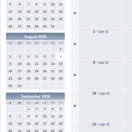
5
6
7
8
9
10
11
12
13
14
15
16
17
18
»
19
20
21
22
23
24
25
26
27
28
29
30
31
2
-
Uge 32
August 2026
»
s
m
t
o
t
f
l
1
2
3
4
5
6
7
8
9
-
Uge 33
9
10
11
12
13
14
15
16
17
18
19
20
21
22
»
23
24
25
26
27
28
29
30
31
16
-
Uge 34
September 2026
s
m
t
o
t
f
l
»
1
2
3
4
5
6
7
8
9
10
11
12
13
14
15
16
17
18
19
23
-
Uge 35
20
21
22
23
24
25
26