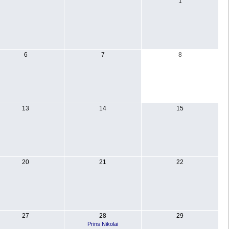
1
6
7
8
13
14
15
20
21
22
27
28
29
Prins Nikolai