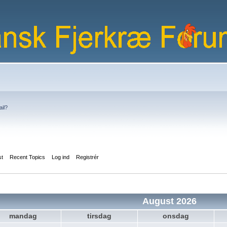
ail?
st
Recent Topics
Log ind
Registrér
August 2026
mandag
tirsdag
onsdag