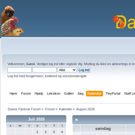
Velkommen,
Gæst
. Venligst
log ind
eller
registér
dig. Modtog du ikke en
aktiverings-e-m
Log ind med brugernavn, kodeord og sessionslængde
Hjem
Forum
Hjælp
Leksikon
Galleri
Søg
Kalender
TinyPortal
Staff Li
Dansk Fjerkræ Forum
»
Forum
»
Kalender
»
August 2026
«
Juli 2026
s
m
t
o
t
f
l
søndag
1
2
3
4