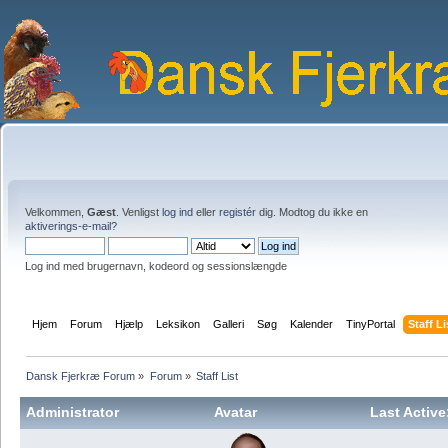
Velkommen,
Gæst
. Venligst
log ind
eller
registér
dig. Modtog du ikke en
aktiverings-e-mail?
Log ind med brugernavn, kodeord og sessionslængde
Hjem
Forum
Hjælp
Leksikon
Galleri
Søg
Kalender
TinyPortal
Staff Li
Dansk Fjerkræ Forum
»
Forum
»
Staff List
Administrator
Avatar
Last Active