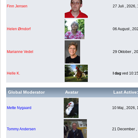
Finn Jensen
27 Juli , 2026,
Helen Ørndorf
06 August , 20
Marianne Vedel
29 Oktober , 2
Helle K.
I dag
ved 10:1
Global Moderator
Avatar
Last Active
Mette Nygaard
10 Maj , 2026, 
Tommy Andersen
21 December , 