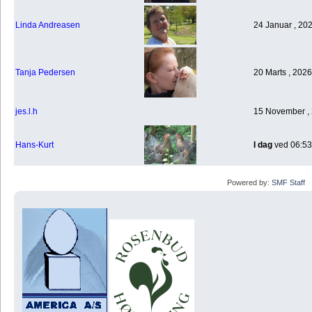
Linda Andreasen
24 Januar , 20
Tanja Pedersen
20 Marts , 2026
jes.l.h
15 November , 
Hans-Kurt
I dag
ved 06:53
Powered by:
SMF Staff