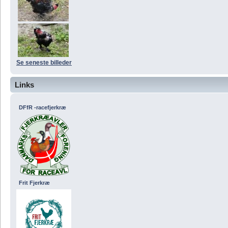
Se seneste billeder
Links
DFfR -racefjerkræ
Frit Fjerkræ