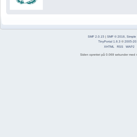
SMF 2.0.15
|
SMF © 2016
,
Simple
TinyPortal 1.6.3
©
2005-20
XHTML
RSS
WAP2
Siden oprettet på 0.069 sekunder med 4