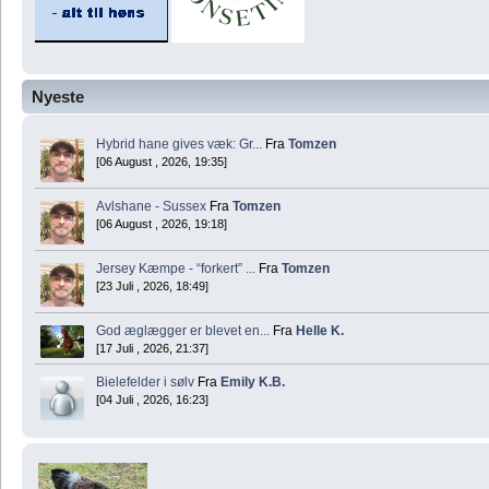
Nyeste
Hybrid hane gives væk: Gr...
Fra
Tomzen
[06 August , 2026, 19:35]
Avlshane - Sussex
Fra
Tomzen
[06 August , 2026, 19:18]
Jersey Kæmpe - “forkert” ...
Fra
Tomzen
[23 Juli , 2026, 18:49]
God æglægger er blevet en...
Fra
Helle K.
[17 Juli , 2026, 21:37]
Bielefelder i sølv
Fra
Emily K.B.
[04 Juli , 2026, 16:23]