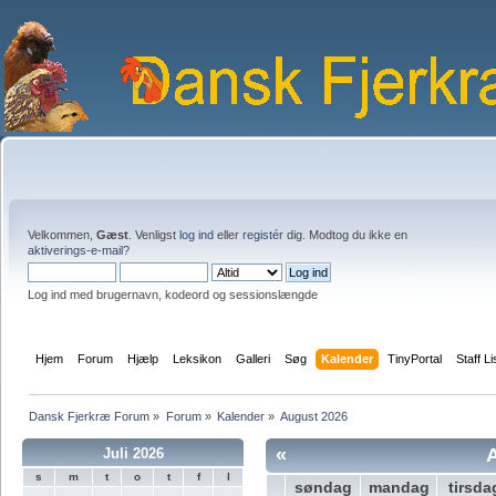
Velkommen,
Gæst
. Venligst
log ind
eller
registér
dig. Modtog du ikke en
aktiverings-e-mail?
Log ind med brugernavn, kodeord og sessionslængde
Hjem
Forum
Hjælp
Leksikon
Galleri
Søg
Kalender
TinyPortal
Staff Li
Dansk Fjerkræ Forum
»
Forum
»
Kalender
»
August 2026
«
Juli 2026
s
m
t
o
t
f
l
søndag
mandag
tirsda