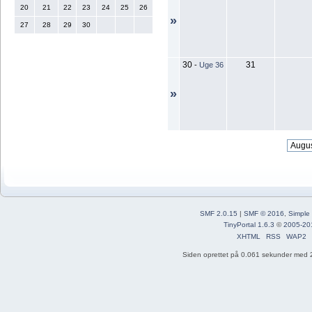
20
21
22
23
24
25
26
»
27
28
29
30
30
31
-
Uge 36
»
SMF 2.0.15
|
SMF © 2016
,
Simple
TinyPortal 1.6.3
©
2005-20
XHTML
RSS
WAP2
Siden oprettet på 0.061 sekunder med 2