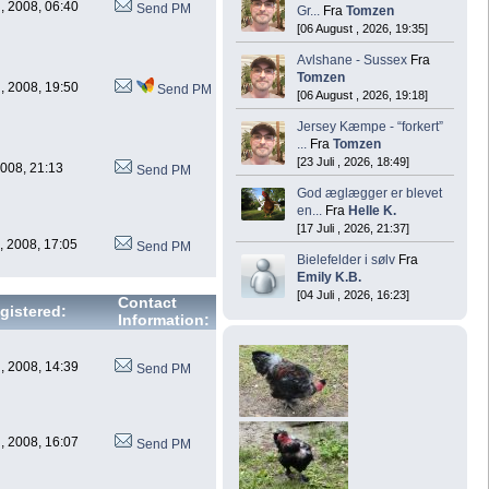
, 2008, 06:40
Send PM
Gr...
Fra
Tomzen
[06 August , 2026, 19:35]
Avlshane - Sussex
Fra
Tomzen
, 2008, 19:50
Send PM
[06 August , 2026, 19:18]
Jersey Kæmpe - “forkert”
...
Fra
Tomzen
[23 Juli , 2026, 18:49]
 2008, 21:13
Send PM
God æglægger er blevet
en...
Fra
Helle K.
[17 Juli , 2026, 21:37]
, 2008, 17:05
Send PM
Bielefelder i sølv
Fra
Emily K.B.
[04 Juli , 2026, 16:23]
Contact
gistered:
Information:
, 2008, 14:39
Send PM
, 2008, 16:07
Send PM