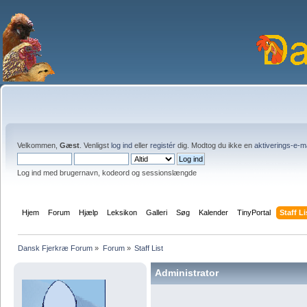
Velkommen,
Gæst
. Venligst
log ind
eller
registér
dig. Modtog du ikke en
aktiverings-e-m
Log ind med brugernavn, kodeord og sessionslængde
Hjem
Forum
Hjælp
Leksikon
Galleri
Søg
Kalender
TinyPortal
Staff Li
Dansk Fjerkræ Forum
»
Forum
»
Staff List
Administrator