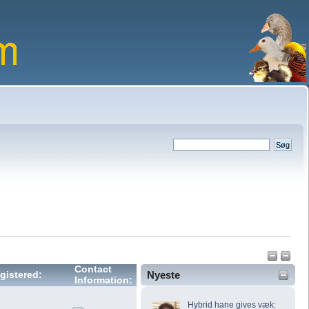
Contact
Nyeste
gistered:
Information:
Hybrid hane gives væk: