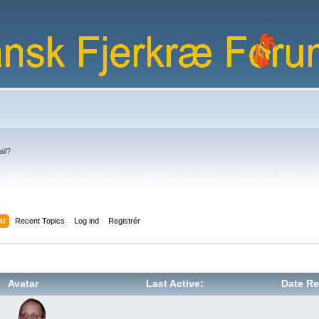
ail?
st
Recent Topics
Log ind
Registrér
Avatar
Last Active:
Date Re