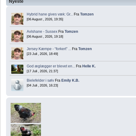
Nyeste
Hybrid hane gives væk: Gr...
Fra
Tomzen
[06 August , 2026, 19:35]
Avlshane - Sussex
Fra
Tomzen
[06 August , 2026, 19:18]
Jersey Kæmpe - “forkert” ...
Fra
Tomzen
[23 Juli , 2026, 18:49]
God æglægger er blevet en...
Fra
Helle K.
[17 Juli , 2026, 21:37]
Bielefelder i sølv
Fra
Emily K.B.
[04 Juli , 2026, 16:23]