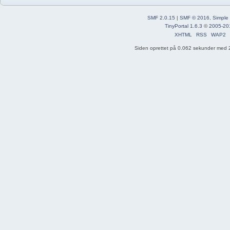
SMF 2.0.15
|
SMF © 2016
,
Simple
TinyPortal 1.6.3
©
2005-20
XHTML
RSS
WAP2
Siden oprettet på 0.062 sekunder med 2