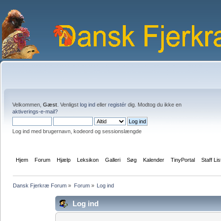
Velkommen,
Gæst
. Venligst
log ind
eller
registér
dig. Modtog du ikke en
aktiverings-e-mail?
Log ind med brugernavn, kodeord og sessionslængde
Hjem
Forum
Hjælp
Leksikon
Galleri
Søg
Kalender
TinyPortal
Staff Lis
Dansk Fjerkræ Forum
»
Forum
»
Log ind
Log ind