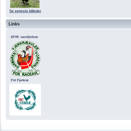
Se seneste billeder
Links
DFfR -racefjerkræ
Frit Fjerkræ