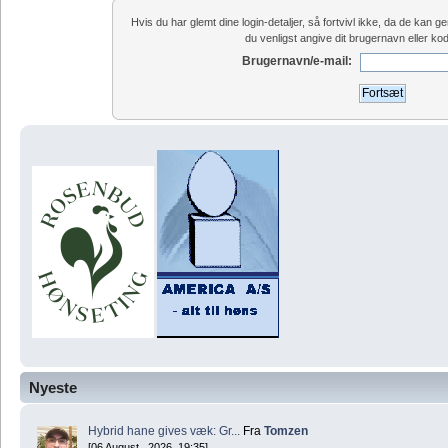
Hvis du har glemt dine login-detaljer, så fortvivl ikke, da de kan
du venligst angive dit brugernavn eller ko
Brugernavn/e-mail:
Nyeste
Hybrid hane gives væk: Gr...
Fra
Tomzen
[06 August , 2026, 19:35]