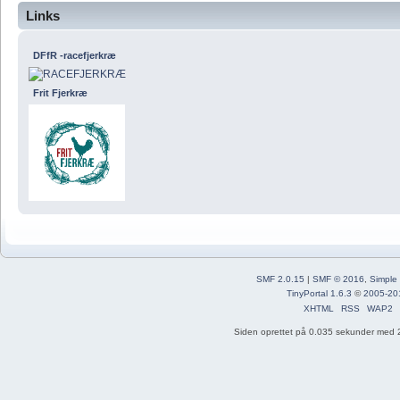
Links
DFfR -racefjerkræ
Frit Fjerkræ
SMF 2.0.15
|
SMF © 2016
,
Simple
TinyPortal 1.6.3
©
2005-20
XHTML
RSS
WAP2
Siden oprettet på 0.035 sekunder med 2