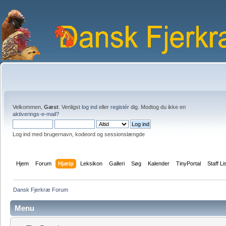
Velkommen,
Gæst
. Venligst
log ind
eller
registér
dig. Modtog du ikke en
aktiverings-e-mail?
Log ind med brugernavn, kodeord og sessionslængde
Hjem
Forum
Hjælp
Leksikon
Galleri
Søg
Kalender
TinyPortal
Staff Li
Dansk Fjerkræ Forum
Menu