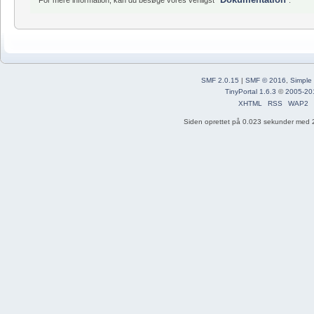
SMF 2.0.15
|
SMF © 2016
,
Simple
TinyPortal 1.6.3
©
2005-20
XHTML
RSS
WAP2
Siden oprettet på 0.023 sekunder med 2