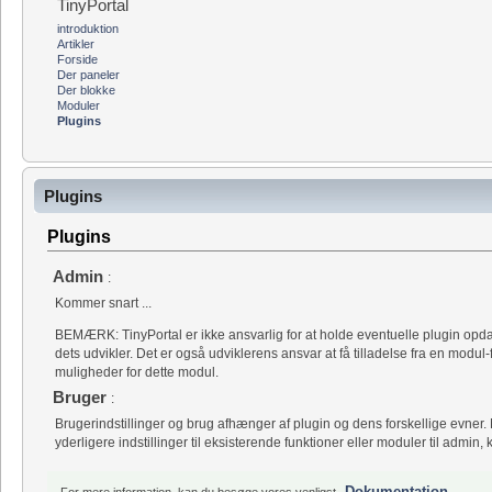
TinyPortal
introduktion
Artikler
Forside
Der paneler
Der blokke
Moduler
Plugins
Plugins
Plugins
Admin
:
Kommer snart ...
BEMÆRK: TinyPortal er ikke ansvarlig for at holde eventuelle plugin opdat
dets udvikler. Det er også udviklerens ansvar at få tilladelse fra en modul-forf
muligheder for dette modul.
Bruger
:
Brugerindstillinger og brug afhænger af plugin og dens forskellige evner. 
yderligere indstillinger til eksisterende funktioner eller moduler til admin, k
Dokumentation
For mere information, kan du besøge vores venligst
.