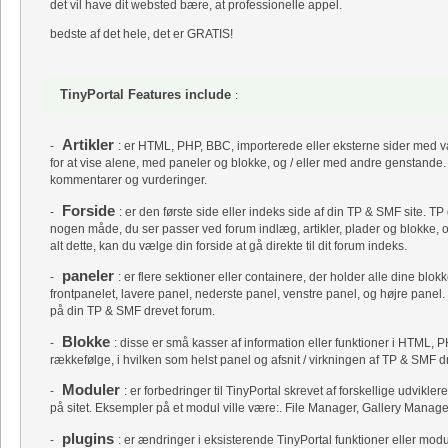
det vil have dit websted bære, at professionelle appel.
bedste af det hele, det er GRATIS!
TinyPortal Features include
:
Artikler
-
: er HTML, PHP, BBC, importerede eller eksterne sider med val
for at vise alene, med paneler og blokke, og / eller med andre genstande. A
kommentarer og vurderinger.
Forside
-
: er den første side eller indeks side af din TP & SMF site. TP
nogen måde, du ser passer ved forum indlæg, artikler, plader og blokke, o
alt dette, kan du vælge din forside at gå direkte til dit forum indeks.
paneler
-
: er flere sektioner eller containere, der holder alle dine blok
frontpanelet, lavere panel, nederste panel, venstre panel, og højre panel.
på din TP & SMF drevet forum.
Blokke
-
: disse er små kasser af information eller funktioner i HTML, P
rækkefølge, i hvilken som helst panel og afsnit / virkningen af ​​TP & SMF dr
Moduler
-
: er forbedringer til TinyPortal skrevet af forskellige udvikler
på sitet. Eksempler på et modul ville være:. File Manager, Gallery Manag
plugins
-
: er ændringer i eksisterende TinyPortal funktioner eller mod