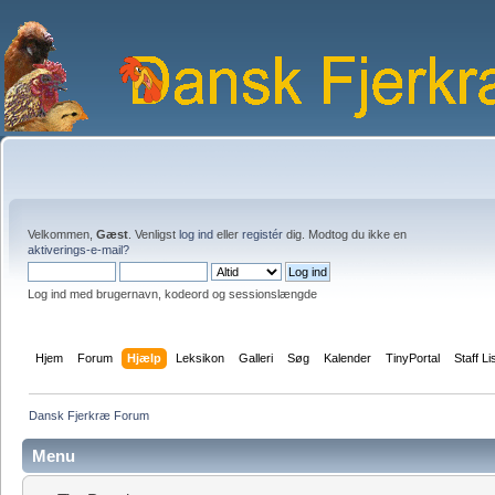
Velkommen,
Gæst
. Venligst
log ind
eller
registér
dig. Modtog du ikke en
aktiverings-e-mail?
Log ind med brugernavn, kodeord og sessionslængde
Hjem
Forum
Hjælp
Leksikon
Galleri
Søg
Kalender
TinyPortal
Staff Li
Dansk Fjerkræ Forum
Menu