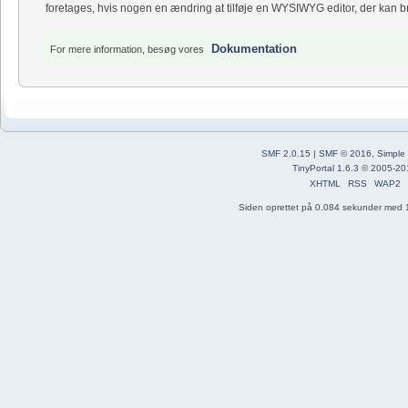
foretages, hvis nogen en ændring at tilføje en WYSIWYG editor, der kan bru
Dokumentation
For mere information, besøg vores
SMF 2.0.15
|
SMF © 2016
,
Simple
TinyPortal 1.6.3
©
2005-20
XHTML
RSS
WAP2
Siden oprettet på 0.084 sekunder med 1