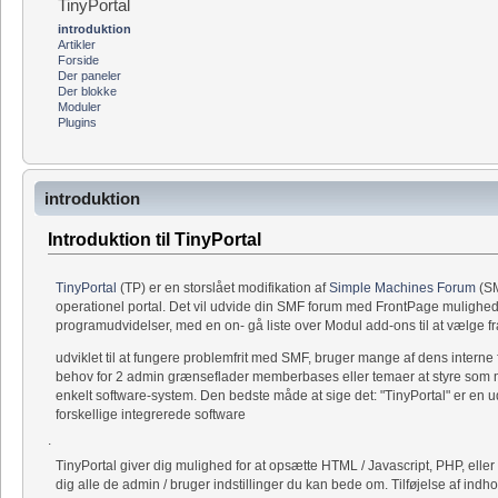
TinyPortal
introduktion
Artikler
Forside
Der paneler
Der blokke
Moduler
Plugins
introduktion
Introduktion til TinyPortal
TinyPortal
(TP) er en storslået modifikation af
Simple Machines Forum
(SM
operationel portal. Det vil udvide din SMF forum med FrontPage muligheder
programudvidelser, med en on- gå liste over Modul add-ons til at vælge fr
udviklet til at fungere problemfrit med SMF, bruger mange af dens interne f
behov for 2 admin grænseflader memberbases eller temaer at styre som med
enkelt software-system. Den bedste måde at sige det: "TinyPortal" er en 
forskellige integrerede software
.
TinyPortal giver dig mulighed for at opsætte HTML / Javascript, PHP, eller
dig alle de admin / bruger indstillinger du kan bede om. Tilføjelse af indh