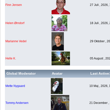
Finn Jensen
27 Juli , 2026,
Helen Ørndorf
18 Juli , 2026,
Marianne Vedel
29 Oktober , 2
Helle K.
05 August , 20
Global Moderator
Avatar
Last Active
Mette Nygaard
10 Maj , 2026, 
Tommy Andersen
21 December , 