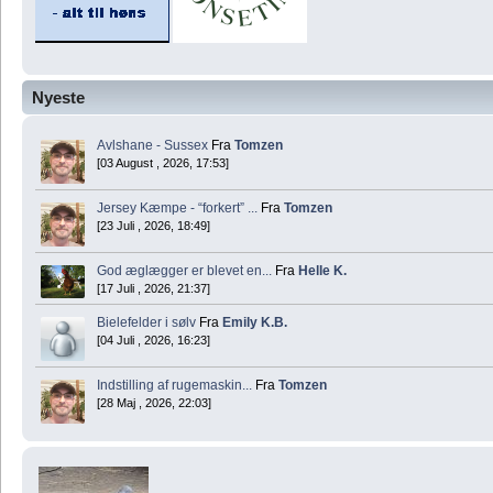
Nyeste
Avlshane - Sussex
Fra
Tomzen
[03 August , 2026, 17:53]
Jersey Kæmpe - “forkert” ...
Fra
Tomzen
[23 Juli , 2026, 18:49]
God æglægger er blevet en...
Fra
Helle K.
[17 Juli , 2026, 21:37]
Bielefelder i sølv
Fra
Emily K.B.
[04 Juli , 2026, 16:23]
Indstilling af rugemaskin...
Fra
Tomzen
[28 Maj , 2026, 22:03]