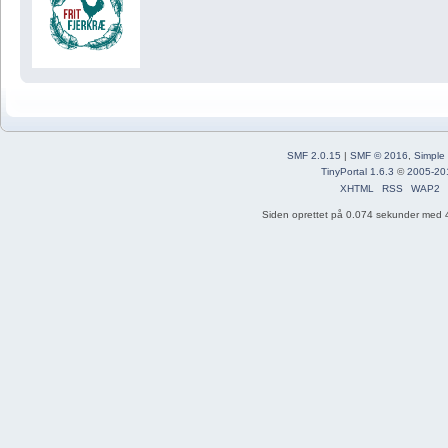
SMF 2.0.15
|
SMF © 2016
,
Simple
TinyPortal 1.6.3
©
2005-20
XHTML
RSS
WAP2
Siden oprettet på 0.074 sekunder med 4