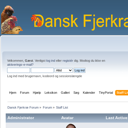
Velkommen,
Gæst
. Venligst
log ind
eller
registér
dig. Modtog du ikke en
aktiverings-e-mail?
Log ind med brugernavn, kodeord og sessionslængde
Hjem
Forum
Hjælp
Leksikon
Galleri
Søg
Kalender
TinyPortal
Staff Li
Dansk Fjerkræ Forum
»
Forum
»
Staff List
Administrator
Avatar
Last Active