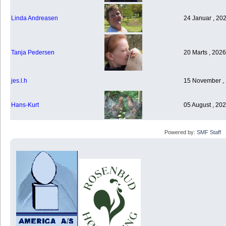
Linda Andreasen
24 Januar , 20
Tanja Pedersen
20 Marts , 2026
jes.l.h
15 November , 
Hans-Kurt
05 August , 202
Powered by:
SMF Staff