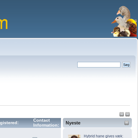
Contact
Nyeste
gistered:
Information:
Hybrid hane gives væk: