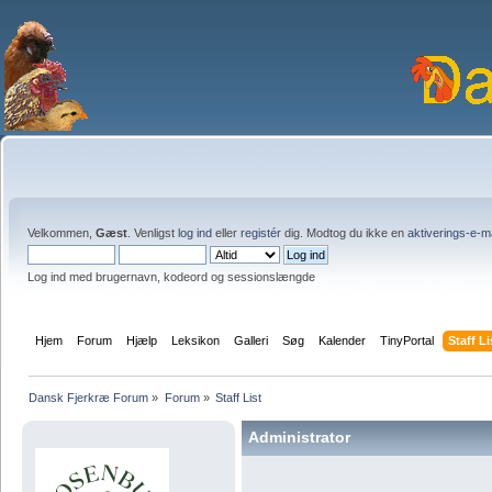
Velkommen,
Gæst
. Venligst
log ind
eller
registér
dig. Modtog du ikke en
aktiverings-e-m
Log ind med brugernavn, kodeord og sessionslængde
Hjem
Forum
Hjælp
Leksikon
Galleri
Søg
Kalender
TinyPortal
Staff Li
Dansk Fjerkræ Forum
»
Forum
»
Staff List
Administrator