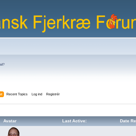
ail?
st
Recent Topics
Log ind
Registrér
Avatar
Last Active:
Date Re