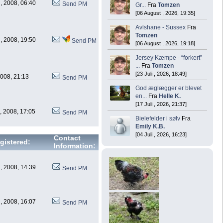
, 2008, 06:40
Send PM
Gr...
Fra
Tomzen
[06 August , 2026, 19:35]
Avlshane - Sussex
Fra
Tomzen
, 2008, 19:50
Send PM
[06 August , 2026, 19:18]
Jersey Kæmpe - “forkert”
...
Fra
Tomzen
[23 Juli , 2026, 18:49]
 2008, 21:13
Send PM
God æglægger er blevet
en...
Fra
Helle K.
[17 Juli , 2026, 21:37]
, 2008, 17:05
Send PM
Bielefelder i sølv
Fra
Emily K.B.
[04 Juli , 2026, 16:23]
Contact
gistered:
Information:
, 2008, 14:39
Send PM
, 2008, 16:07
Send PM