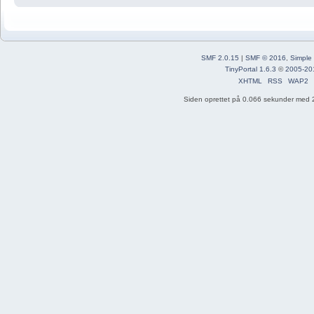
SMF 2.0.15
|
SMF © 2016
,
Simple
TinyPortal 1.6.3
©
2005-20
XHTML
RSS
WAP2
Siden oprettet på 0.066 sekunder med 2