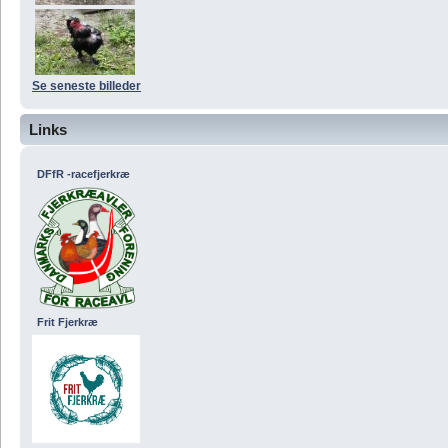
Se seneste billeder
Links
DFfR -racefjerkræ
Frit Fjerkræ