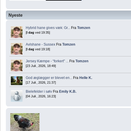
Nyeste
Hybrid hane gives væk: Gr...
Fra
Tomzen
[
I dag
ved 19:35]
Avlshane - Sussex
Fra
Tomzen
[
I dag
ved 19:18]
Jersey Kæmpe - “forkert” ...
Fra
Tomzen
[23 Juli , 2026, 18:49]
God æglægger er blevet en...
Fra
Helle K.
[17 Juli , 2026, 21:37]
Bielefelder i sølv
Fra
Emily K.B.
[04 Juli , 2026, 16:23]