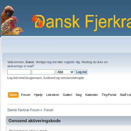
Velkommen,
Gæst
. Venligst
log ind
eller
registér
dig. Modtog du ikke en
aktiverings-e-mail?
Log ind med brugernavn, kodeord og sessionslængde
Hjem
Forum
Hjælp
Leksikon
Galleri
Søg
Kalender
TinyPortal
Staff Li
Dansk Fjerkræ Forum
»
Forum
Gensend aktiveringskode