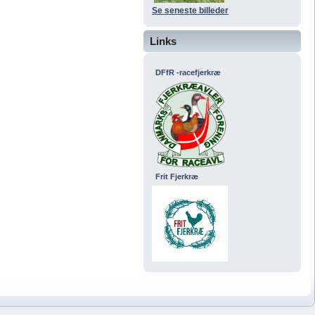
Se seneste billeder
Links
DFfR -racefjerkræ
Frit Fjerkræ