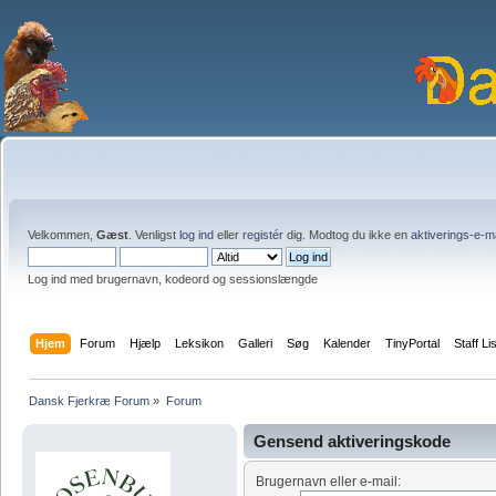
Velkommen,
Gæst
. Venligst
log ind
eller
registér
dig. Modtog du ikke en
aktiverings-e-m
Log ind med brugernavn, kodeord og sessionslængde
Hjem
Forum
Hjælp
Leksikon
Galleri
Søg
Kalender
TinyPortal
Staff Li
Dansk Fjerkræ Forum
»
Forum
Gensend aktiveringskode
Brugernavn eller e-mail: