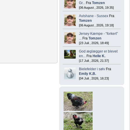
Gr...
Fra
Tomzen
[06 August , 2026, 19:35]
Avlshane - Sussex
Fra
Tomzen
[06 August , 2026, 19:18]
Jersey Kæmpe - “forkert”
...
Fra
Tomzen
[23 Juli , 2026, 18:49]
God æglægger er blevet
en...
Fra
Helle K.
[17 Juli , 2026, 21:37]
Bielefelder i sølv
Fra
Emily K.B.
[04 Juli , 2026, 16:23]