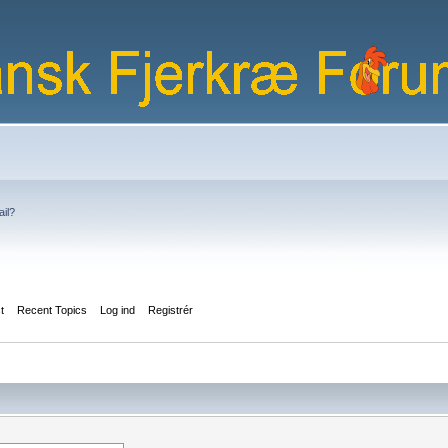
ail?
st
Recent Topics
Log ind
Registrér