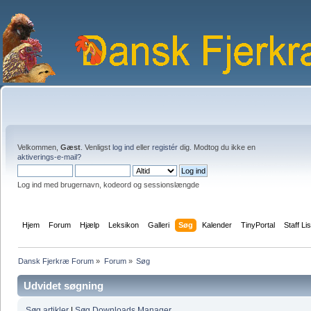
Velkommen,
Gæst
. Venligst
log ind
eller
registér
dig. Modtog du ikke en
aktiverings-e-mail?
Log ind med brugernavn, kodeord og sessionslængde
Hjem
Forum
Hjælp
Leksikon
Galleri
Søg
Kalender
TinyPortal
Staff Lis
Dansk Fjerkræ Forum
»
Forum
»
Søg
Udvidet søgning
Søg artikler
|
Søg Downloads Manager