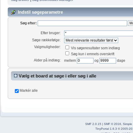
Indstil søgeparametre
Søg efter:
Efter bruger:
Søge rækkefølge:
Valgmuligheder:
Vis søgeresultater som indlæg
Søg kun i emnets overskrift
Alder på indlæg:
mellem
og
dage
Vælg et board at søge i eller søg i alle
Markér alle
SMF 2.0.15
|
SMF © 2016
,
Simple
TinyPortal 1.6.3
©
2005-20