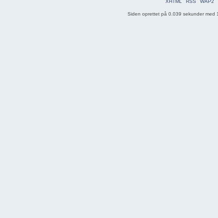
XHTML
RSS
WAP2
Siden oprettet på 0.039 sekunder med 1