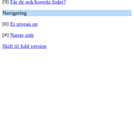
[9]
Får de nok/korrekt foder?
Navigering
[0]
Et niveau op
[#]
Næste side
Skift til fuld version