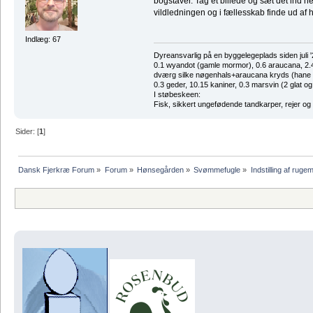
bogstaver. Tag et billede og sæt det ind he
vildledningen og i fællesskab finde ud af 
Indlæg: 67
Dyreansvarlig på en byggelegeplads siden juli '
0.1 wyandot (gamle mormor), 0.6 araucana, 2.4 
dværg silke nøgenhals+araucana kryds (hane des
0.3 geder, 10.15 kaniner, 0.3 marsvin (2 glat og
I støbeskeen:
Fisk, sikkert ungefødende tandkarper, rejer og
Sider: [
1
]
Dansk Fjerkræ Forum
»
Forum
»
Hønsegården
»
Svømmefugle
»
Indstilling af ruge