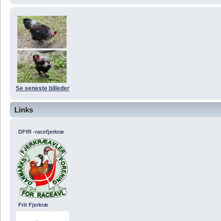
Se seneste billeder
Links
DFfR -racefjerkræ
Frit Fjerkræ