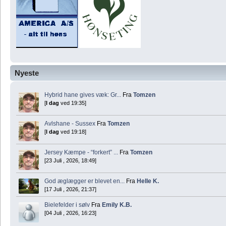
Nyeste
Hybrid hane gives væk: Gr...
Fra
Tomzen
[
I dag
ved 19:35]
Avlshane - Sussex
Fra
Tomzen
[
I dag
ved 19:18]
Jersey Kæmpe - “forkert” ...
Fra
Tomzen
[23 Juli , 2026, 18:49]
God æglægger er blevet en...
Fra
Helle K.
[17 Juli , 2026, 21:37]
Bielefelder i sølv
Fra
Emily K.B.
[04 Juli , 2026, 16:23]