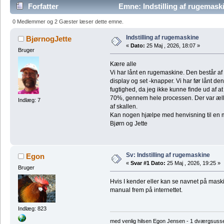
Forfatter
Emne: Indstilling af rugemask
0 Medlemmer og 2 Gæster læser dette emne.
Indstilling af rugemaskine
BjørnogJette
«
Dato:
25 Maj , 2026, 18:07 »
Bruger
Kære alle
Vi har lånt en rugemaskine. Den består af 
display og set -knapper. Vi har før lånt 
fugtighed, da jeg ikke kunne finde ud af at
70%, gennem hele processen. Der var æll
Indlæg: 7
af skallen.
Kan nogen hjælpe med henvisning til en
Bjørn og Jette
Sv: Indstilling af rugemaskine
Egon
«
Svar #1 Dato:
25 Maj , 2026, 19:25 »
Bruger
Hvis I kender eller kan se navnet på mask
manual frem på internettet.
Indlæg: 823
med venlig hilsen Egon Jensen - 1 dværgsuss