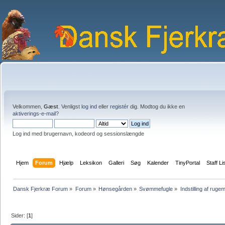
Velkommen,
Gæst
. Venligst
log ind
eller
registér
dig. Modtog du ikke en
aktiverings-e-mail?
Log ind med brugernavn, kodeord og sessionslængde
Hjem
Forum
Hjælp
Leksikon
Galleri
Søg
Kalender
TinyPortal
Staff Li
Dansk Fjerkræ Forum
»
Forum
»
Hønsegården
»
Svømmefugle
»
Indstilling af ruge
Sider: [
1
]