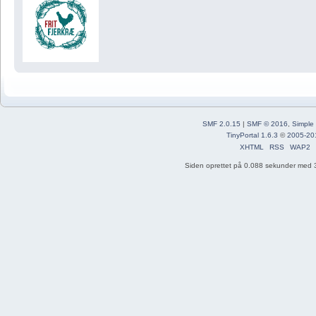
SMF 2.0.15
|
SMF © 2016
,
Simple
TinyPortal 1.6.3
©
2005-20
XHTML
RSS
WAP2
Siden oprettet på 0.088 sekunder med 3