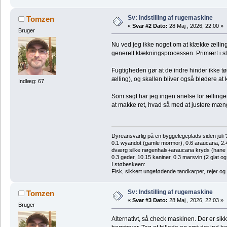
Sv: Indstilling af rugemaskine
Tomzen
«
Svar #2 Dato:
28 Maj , 2026, 22:00 »
Bruger
Nu ved jeg ikke noget om at klække ælling
generelt klækningsprocessen. Primært i sl
Fugtigheden gør at de indre hinder ikke tør
ælling), og skallen bliver også blødere 
Indlæg: 67
Som sagt har jeg ingen anelse for ællinger,
at makke ret, hvad så med at justere mæn
Dyreansvarlig på en byggelegeplads siden juli '
0.1 wyandot (gamle mormor), 0.6 araucana, 2.4 
dværg silke nøgenhals+araucana kryds (hane des
0.3 geder, 10.15 kaniner, 0.3 marsvin (2 glat og
I støbeskeen:
Fisk, sikkert ungefødende tandkarper, rejer og
Sv: Indstilling af rugemaskine
Tomzen
«
Svar #3 Dato:
28 Maj , 2026, 22:03 »
Bruger
Alternativt, så check maskinen. Der er sik