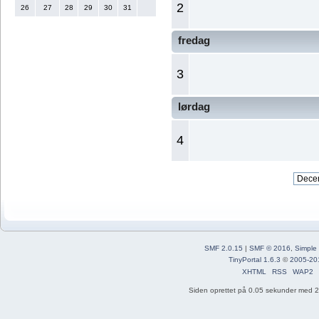
2
26
27
28
29
30
31
fredag
3
lørdag
4
SMF 2.0.15
|
SMF © 2016
,
Simple
TinyPortal 1.6.3
©
2005-20
XHTML
RSS
WAP2
Siden oprettet på 0.05 sekunder med 21