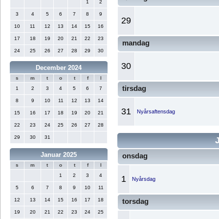
1
2
3
4
5
6
7
8
9
29
10
11
12
13
14
15
16
17
18
19
20
21
22
23
mandag
24
25
26
27
28
29
30
30
December 2024
s
m
t
o
t
f
l
tirsdag
1
2
3
4
5
6
7
8
9
10
11
12
13
14
31
Nyårsaftensdag
15
16
17
18
19
20
21
22
23
24
25
26
27
28
29
30
31
Januar 2025
onsdag
s
m
t
o
t
f
l
1
2
3
4
1
Nyårsdag
5
6
7
8
9
10
11
12
13
14
15
16
17
18
torsdag
19
20
21
22
23
24
25