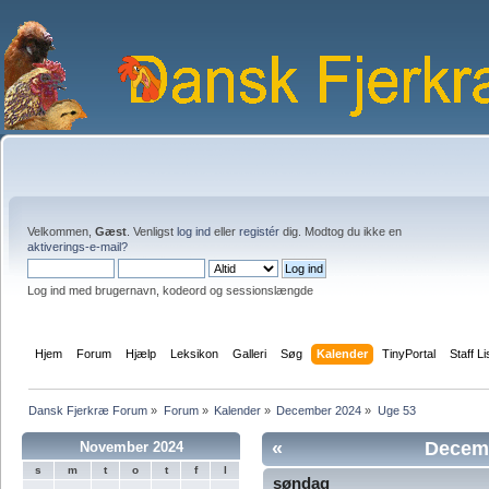
Velkommen,
Gæst
. Venligst
log ind
eller
registér
dig. Modtog du ikke en
aktiverings-e-mail?
Log ind med brugernavn, kodeord og sessionslængde
Hjem
Forum
Hjælp
Leksikon
Galleri
Søg
Kalender
TinyPortal
Staff Li
Dansk Fjerkræ Forum
»
Forum
»
Kalender
»
December 2024
»
Uge 53
«
Decem
November 2024
s
m
t
o
t
f
l
søndag