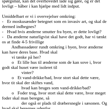
spørgsmål, kan det overhovedet lade sig gøre, og er det
lovligt – håber i kan hjælpe med lidt indput.
Umiddelbart er vi i overvejelser omkring:
- Er moskusænder betegnet som en invasiv art, og skal de
dermed indhegnes?
- Hvad hvis ænderne smutter fra byen, er dette lovligt?
- Da ænderne naturligvist skal have det godt, har vi tænkt
os at finde 4-5 frivillige
Andbassadører rundt omkring i byen, hvor ænderne
kan have deres base. Hvad skal
vi tænke på her?
o Et lille hus til ænderne som de kan sove i, hvor
godt skal huset være isoleret til
vinter?
o Et vand-drikke/bad, hvor stort skal dette være,
hvor tit skal der skiftes vand,
hvad kan bruges som vand-drikke/bad?
o Foder trug, hvor stort skal dette være, hvor meget
foder skal man beregne, så
der også er plads til dræbersnegle i sæsonen. Og
hvad skal beregnes udenfor