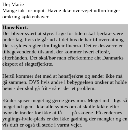
Hej Marie
Mange tak for input. Havde ikke overvejet udfordringer
omkring køkkenhaver
Hans-Kurt
:
Det bliver svært at styre. Lige for tiden skal fjerkræ være
under tag, hvis de går ud af det hus de har til overnatning.
Det skyldes regler ifm fugleinfluenza. Det er desværre en
tilbagevendende tilstand, der kommer hvert efterår,
efterhånden. Det skal/bør man efterkomme aht Danmarks
eksport af slagtefjerkræ.
Hertil kommer det med at hønsfjerkræ og ænder ikke må
gå sammen. DVS hvis andre i bebyggelsen ønsker at holde
høns - der skal gå frit - så er der et problem.
Ænder spiser meget og gerne græs mm. Meget ind - ligs så
meget ud igen. Ikke alle syntes om at skulle kikke efter
hvor de træder for ikke at få ......på skoene. På ændernes
ynglings-hvile-plads er det ikke gødning der mangler og en
vis duft er også til stede i varmt vejer.