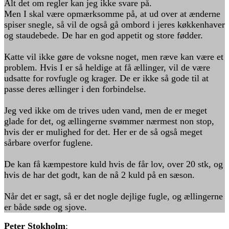
Alt det om regler kan jeg ikke svare på.
Men I skal være opmærksomme på, at ud over at ænderne
spiser snegle, så vil de også gå ombord i jeres køkkenhaver
og staudebede. De har en god appetit og store fødder.
Katte vil ikke gøre de voksne noget, men ræve kan være et
problem. Hvis I er så heldige at få ællinger, vil de være
udsatte for rovfugle og krager. De er ikke så gode til at
passe deres ællinger i den forbindelse.
Jeg ved ikke om de trives uden vand, men de er meget
glade for det, og ællingerne svømmer nærmest non stop,
hvis der er mulighed for det. Her er de så også meget
sårbare overfor fuglene.
De kan få kæmpestore kuld hvis de får lov, over 20 stk, og
hvis de har det godt, kan de nå 2 kuld på en sæson.
Når det er sagt, så er det nogle dejlige fugle, og ællingerne
er både søde og sjove.
Peter Stokholm
: