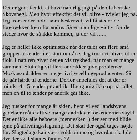
Det er godt tænkt, at have naturlig jagt på den Liberiske
Skovsnegl. Men hvor effektivt det vil blive - tvivler jeg på.
Jeg tror ænder holdt som beskrevet, vil få steder de
foretrækker frem for andre. Så er man lige vidt - for de
steder hvor de så ikke kommer, ja der vil ......
Jeg er heller ikke optimistisk når der tales om flere små
grupper af ænder i et stort område. Jeg tror det bliver til en
flok. I naturen giver det en vis trykhed, når man er mange
sammen. Sluttelig vil flere andrikker give problemer.
Moskusandrikker er meget ivrige ællingeproducenter. Så
de går hårdt til ænderne. Derfor anbefales det at der er
mindst 4 - 5 ænder pr andrik. Hæng mig ikke op på tallet,
men en til to ænder pr andrik går ikke.
Jeg husker for mange år siden, hvor vi ved landsbyens
gadekær måtte aflive mange andrikker for ændernes skyld.
Det er ikke alle beboere (mennesker !) der ser med blide
øjne på aflivning/slagtning. Det skal der også tages højde
for. Slagtedage kan være voldsomme og hvordan skal de
dyr der skal slagtes fanges ??.