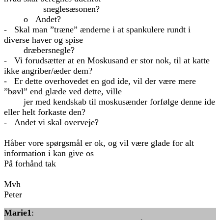
sneglesæsonen?
o Andet?
- Skal man ”træne” ænderne i at spankulere rundt i
diverse haver og spise
dræbersnegle?
- Vi forudsætter at en Moskusand er stor nok, til at katte
ikke angriber/æder dem?
- Er dette overhovedet en god ide, vil der være mere
”bøvl” end glæde ved dette, ville
jer med kendskab til moskusænder forfølge denne ide
eller helt forkaste den?
- Andet vi skal overveje?
Håber vore spørgsmål er ok, og vil være glade for alt
information i kan give os
På forhånd tak
Mvh
Peter
Marie1
: