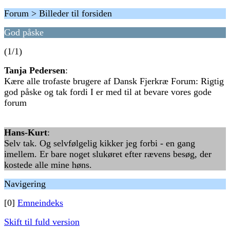
Forum > Billeder til forsiden
God påske
(1/1)
Tanja Pedersen
:
Kære alle trofaste brugere af Dansk Fjerkræ Forum: Rigtig
god påske og tak fordi I er med til at bevare vores gode
forum
Hans-Kurt
:
Selv tak. Og selvfølgelig kikker jeg forbi - en gang
imellem. Er bare noget slukøret efter rævens besøg, der
kostede alle mine høns.
Navigering
[0]
Emneindeks
Skift til fuld version