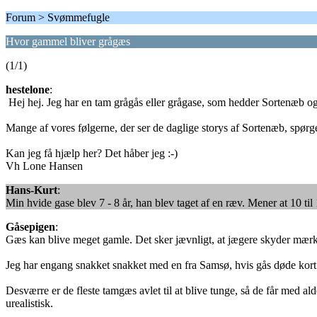
Forum > Svømmefugle
Hvor gammel bliver grågæs
(1/1)
hestelone
:
Hej hej. Jeg har en tam grågås eller grågase, som hedder Sortenæb og
Mange af vores følgerne, der ser de daglige storys af Sortenæb, spørg
Kan jeg få hjælp her? Det håber jeg :-)
Vh Lone Hansen
Hans-Kurt
:
Min hvide gase blev 7 - 8 år, han blev taget af en ræv. Mener at 10 til 
Gåsepigen
:
Gæs kan blive meget gamle. Det sker jævnligt, at jægere skyder mærk
Jeg har engang snakket snakket med en fra Samsø, hvis gås døde kort 
Desværre er de fleste tamgæs avlet til at blive tunge, så de får med al
urealistisk.