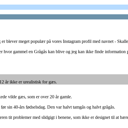
 er blever meget populær på vores Instagram profil med navnet - Skall
er hvor gammel en Grågås kan blive og jeg kan ikke finde information p
12 år ikke er urealistisk for gæs.
ede vilde gæs, som er over 20 år gamle.
før sin 40-års fødselsdag. Den var halvt tamgås og halvt grågås.
deren tit problemer med slidgigt i benene, som ikke er designet til at bæ