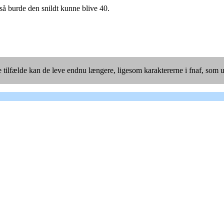
 så burde den snildt kunne blive 40.
le tilfælde kan de leve endnu længere, ligesom karaktererne i fnaf, s