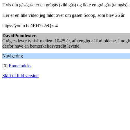
Hvis din gås/gase er en grågås (vild gås) og ikke en grå gås (tamgås),
Her er en lille video jeg faldt over om gasen Scoop, som blev 26 år:
https://youtu.be/tEH7z2eQze4
DavidPoindexter
:
Grågæs lever typisk mellem 10-25 år, afhængigt af forholdene. I nog
derfor have en bemærkelsesværdig levetid.
Navigering
[0]
Emneindeks
Skift til fuld version