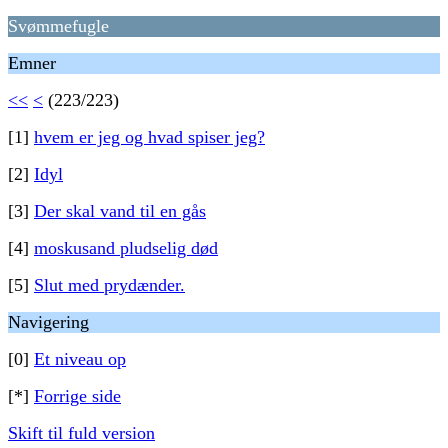
Svømmefugle
Emner
<<
<
(223/223)
[1]
hvem er jeg og hvad spiser jeg?
[2]
Idyl
[3]
Der skal vand til en gås
[4]
moskusand pludselig død
[5]
Slut med prydænder.
Navigering
[0]
Et niveau op
[*]
Forrige side
Skift til fuld version