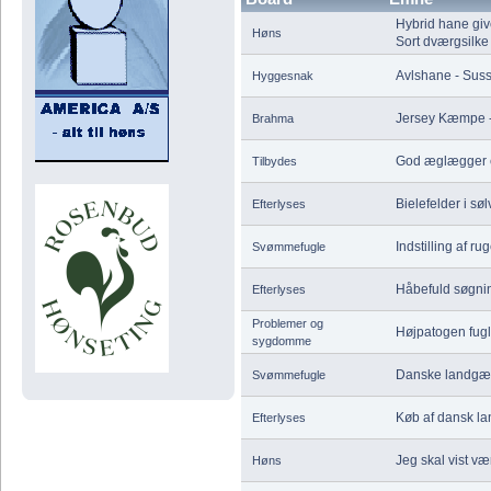
Hybrid hane gi
Høns
Sort dværgsilk
Avlshane - Sus
Hyggesnak
Jersey Kæmpe - 
Brahma
God æglægger e
Tilbydes
Bielefelder i søl
Efterlyses
Indstilling af r
Svømmefugle
Håbefuld søgni
Efterlyses
Problemer og
Højpatogen fugl
sygdomme
Danske landgæ
Svømmefugle
Køb af dansk l
Efterlyses
Jeg skal vist vær
Høns