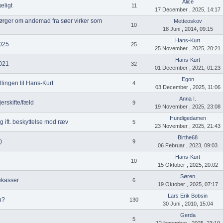
Alice
eligt
11
17 December , 2025, 14:17
pørger om andemad fra søer virker som
Metteoskov
10
18 Juni , 2014, 09:15
Hans-Kurt
2025
25
25 November , 2025, 20:21
Hans-Kurt
2021
32
01 December , 2021, 01:23
Egon
llingen til Hans-Kurt
4
03 December , 2025, 11:06
Anna I.
erskifte/fæld
9
19 November , 2025, 23:08
Hundigedamen
g ift. beskyttelse mod ræv
5
23 November , 2025, 21:43
Birthe68
)
9
06 Februar , 2023, 09:03
Hans-Kurt
10
15 Oktober , 2025, 20:02
Søren
ekasser
6
19 Oktober , 2025, 07:17
Lars Erik Bobsin
u?
130
30 Juni , 2010, 15:04
Gerda
5
12 ſeptember , 2025, 23:19