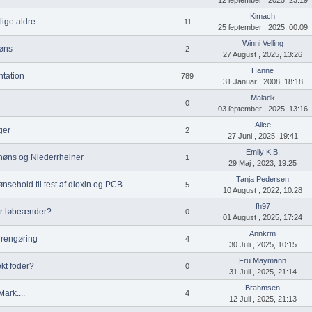
Kimach
lige aldre
11
25 ſeptember , 2025, 00:09
Winni Velling
øns
2
27 August , 2025, 13:26
Hanne
tation
789
31 Januar , 2008, 18:18
Maladk
0
03 ſeptember , 2025, 13:16
Alice
ger
2
27 Juni , 2025, 19:41
Emily K.B.
høns og Niederrheiner
1
29 Maj , 2023, 19:25
Tanja Pedersen
sehold til test af dioxin og PCB
5
10 August , 2022, 10:28
fh97
or løbeænder?
0
01 August , 2025, 17:24
Annkrm
 rengøring
4
30 Juli , 2025, 10:15
Fru Maymann
ekt foder?
0
31 Juli , 2025, 21:14
Brahmsen
Mark....
4
12 Juli , 2025, 21:13