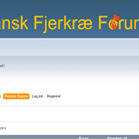
ail?
t
Recent Topics
Log ind
Registrér
pics
Svar
Startet af