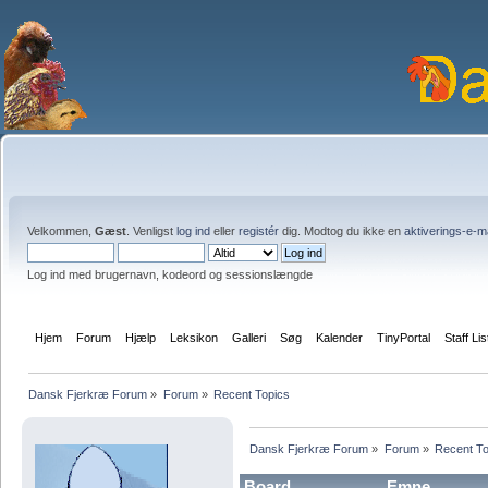
Velkommen,
Gæst
. Venligst
log ind
eller
registér
dig. Modtog du ikke en
aktiverings-e-m
Log ind med brugernavn, kodeord og sessionslængde
Hjem
Forum
Hjælp
Leksikon
Galleri
Søg
Kalender
TinyPortal
Staff Lis
Dansk Fjerkræ Forum
»
Forum
»
Recent Topics
Dansk Fjerkræ Forum
»
Forum
»
Recent To
Board
Emne