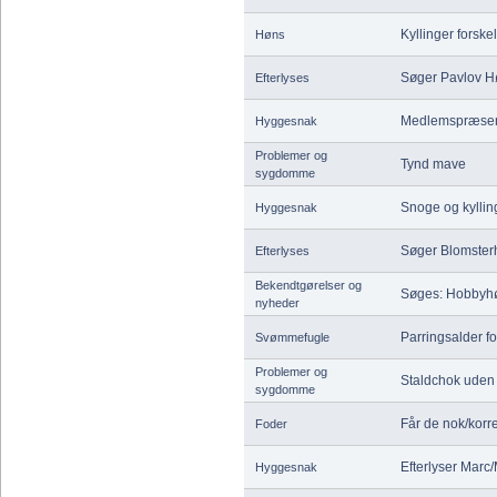
Kyllinger forskel
Høns
Søger Pavlov H
Efterlyses
Medlemspræsen
Hyggesnak
Problemer og
Tynd mave
sygdomme
Snoge og kyllin
Hyggesnak
Søger Blomster
Efterlyses
Bekendtgørelser og
Søges: Hobbyhøn
nyheder
Parringsalder f
Svømmefugle
Problemer og
Staldchok uden
sygdomme
Får de nok/korr
Foder
Efterlyser Marc/
Hyggesnak