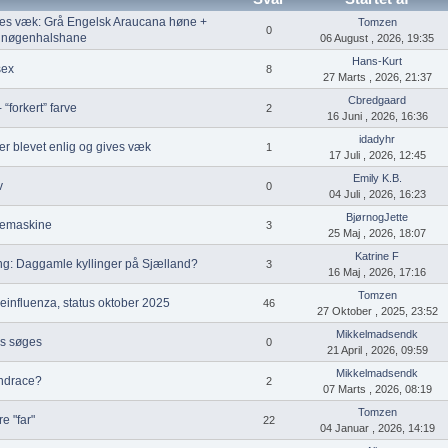
ves væk: Grå Engelsk Araucana høne +
Tomzen
0
e nøgenhalshane
06 August , 2026, 19:35
Hans-Kurt
sex
8
27 Marts , 2026, 21:37
Cbredgaard
“forkert” farve
2
16 Juni , 2026, 16:36
idadyhr
r blevet enlig og gives væk
1
17 Juli , 2026, 12:45
Emily K.B.
v
0
04 Juli , 2026, 16:23
BjørnogJette
ugemaskine
3
25 Maj , 2026, 18:07
Katrine F
ng: Daggamle kyllinger på Sjælland?
3
16 Maj , 2026, 17:16
Tomzen
einfluenza, status oktober 2025
46
27 Oktober , 2025, 23:52
Mikkelmadsendk
s søges
0
21 April , 2026, 09:59
Mikkelmadsendk
andrace?
2
07 Marts , 2026, 08:19
Tomzen
e "far"
22
04 Januar , 2026, 14:19