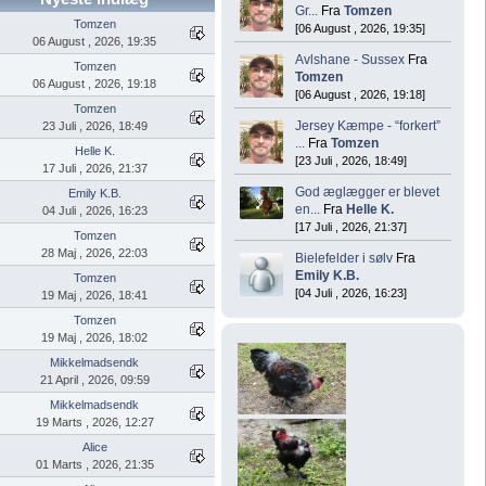
Gr...
Fra
Tomzen
Tomzen
[06 August , 2026, 19:35]
06 August , 2026, 19:35
Avlshane - Sussex
Fra
Tomzen
Tomzen
06 August , 2026, 19:18
[06 August , 2026, 19:18]
Tomzen
Jersey Kæmpe - “forkert”
23 Juli , 2026, 18:49
...
Fra
Tomzen
Helle K.
[23 Juli , 2026, 18:49]
17 Juli , 2026, 21:37
God æglægger er blevet
Emily K.B.
en...
Fra
Helle K.
04 Juli , 2026, 16:23
[17 Juli , 2026, 21:37]
Tomzen
28 Maj , 2026, 22:03
Bielefelder i sølv
Fra
Emily K.B.
Tomzen
[04 Juli , 2026, 16:23]
19 Maj , 2026, 18:41
Tomzen
19 Maj , 2026, 18:02
Mikkelmadsendk
21 April , 2026, 09:59
Mikkelmadsendk
19 Marts , 2026, 12:27
Alice
01 Marts , 2026, 21:35