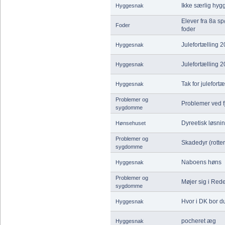
Ikke særlig hygg
Hyggesnak
Elever fra 8a s
Foder
foder
Julefortælling 
Hyggesnak
Julefortælling 
Hyggesnak
Tak for julefortæ
Hyggesnak
Problemer og
Problemer ved fj
sygdomme
Dyreetisk løsnin
Hønsehuset
Problemer og
Skadedyr (rotter
sygdomme
Naboens høns
Hyggesnak
Problemer og
Møjer sig i Red
sygdomme
Hvor i DK bor d
Hyggesnak
pocheret æg
Hyggesnak