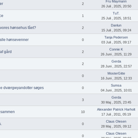
Fru Maymann
er
2
26 Juli , 2025, 20:50
TuT.
ce
1
25 Juli , 2025, 18:51
Danlun
r vores hønsehus fået?
2
15 Juli , 2025, 09:24
Tanja Pedersen
 alle hønsevenner
0
03 Juli , 2025, 09:17
Connie K
af gård
2
26 Juni , 2025, 11:29
Gerda
2
28 Juni , 2025, 22:57
MosterGitte
0
16 Juni , 2025, 12:33
Sumsa
e dværgwyandotter søges
0
04 Juni , 2025, 10:01
Gerda
3
30 Maj , 2025, 23:45
Alexander Patrick Harholt
r sammen
10
17 Juli , 2011, 05:19
Claus Olesen
.
0
28 Maj , 2025, 09:12
Claus Olesen
0