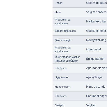
Urter/vilde plant
Foder
Valg af hønsera
Høns
Problemer og
Hvilket kryb ha
sygdomme
God sommer til
Billeder til forsiden
Rovdyrs sikring 
Svømmefugle
Problemer og
ingen vand
sygdomme
Duer, fasaner, vagtler,
Enlige hanner
kalkuner og påfugle
Agerhønefarved
Efterlyses
nye kyllinger
Hyggesnak
Høns og ænde
Hønsehuset
Paduaner søges
Efterlyses
Vagtler
Sælges