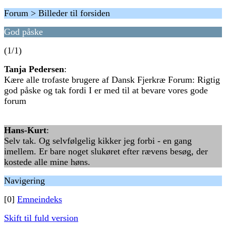
Forum > Billeder til forsiden
God påske
(1/1)
Tanja Pedersen
:
Kære alle trofaste brugere af Dansk Fjerkræ Forum: Rigtig
god påske og tak fordi I er med til at bevare vores gode
forum
Hans-Kurt
:
Selv tak. Og selvfølgelig kikker jeg forbi - en gang
imellem. Er bare noget slukøret efter rævens besøg, der
kostede alle mine høns.
Navigering
[0]
Emneindeks
Skift til fuld version