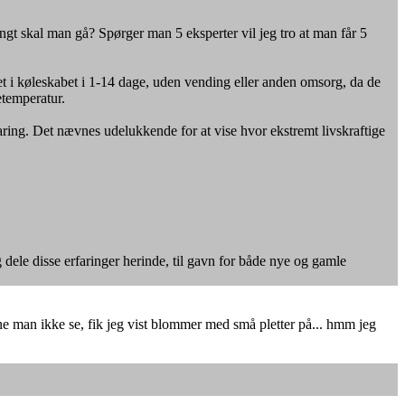
gt skal man gå? Spørger man 5 eksperter vil jeg tro at man får 5
t i køleskabet i 1-14 dage, uden vending eller anden omsorg, da de
etemperatur.
ring. Det nævnes udelukkende for at vise hvor ekstremt livskraftige
ig dele disse erfaringer herinde, til gavn for både nye og gamle
nne man ikke se, fik jeg vist blommer med små pletter på... hmm jeg