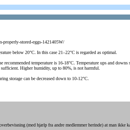
om-properly-stored-eggs-1421405W/
erature below 20°C. In this case 21–22°C is regarded as optimal.
th the recommended temperature is 16-18°C. Temperature ups and downs s
sufficient. Higher humidity, up to 80%, is not harmful.
 during storage can be decreased down to 10-12°C.
den overbevisning (med hjælp fra andre medlemmer herinde) at man ikke k