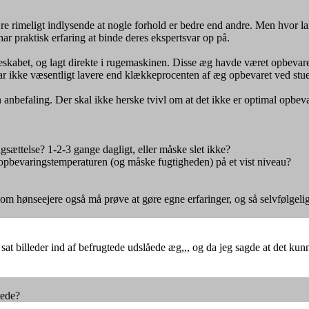
 rimeligt indlysende at nogle forhold er bedre end andre. Men hvor lan
 har praktisk erfaring at binde deres ekspertsvar op på.
leskabet, og lagt direkte i rugemaskinen. Disse æg havde været opbevare
var ikke væsentligt lavere end klækkeprocenten af æg opbevaret ved stu
anbefaling. Der skal ikke herske tvivl om at det ikke er optimal opbeva
ættelse? 1-2-3 gange dagligt, eller måske slet ikke?
opbevaringstemperaturen (og måske fugtigheden) på et vist niveau?
t vi som hønseejere også må prøve at gøre egne erfaringer, og så selvfølgel
sat billeder ind af befrugtede udslåede æg,,, og da jeg sagde at det ku
tede?