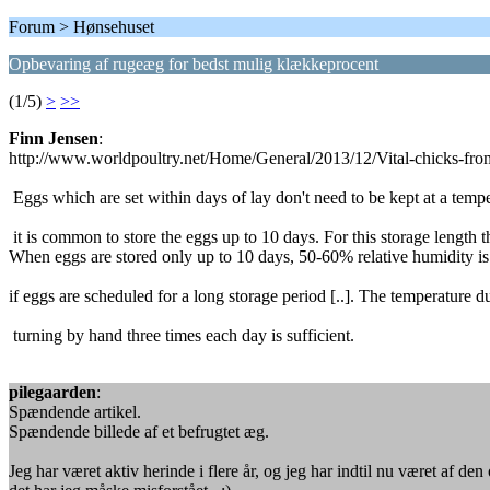
Forum > Hønsehuset
Opbevaring af rugeæg for bedst mulig klækkeprocent
(1/5)
>
>>
Finn Jensen
:
http://www.worldpoultry.net/Home/General/2013/12/Vital-chicks-fr
Eggs which are set within days of lay don't need to be kept at a temp
it is common to store the eggs up to 10 days. For this storage leng
When eggs are stored only up to 10 days, 50-60% relative humidity is 
if eggs are scheduled for a long storage period [..]. The temperature
turning by hand three times each day is sufficient.
pilegaarden
:
Spændende artikel.
Spændende billede af et befrugtet æg.
Jeg har været aktiv herinde i flere år, og jeg har indtil nu været af 