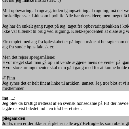
det har jeg måske misforstået. :)
Mht opbevaring af rugeæg, inden igangsætning af rugning, må det være
forskellige svar. Lidt som i politik. Alle har deres ideer, men meget få
Jeg har én enkelt gang ruget på æg, taget fra opbevaringsbakken i kø
ikke var tiltænkt til brug ved rugning. Klækkeprocenten af disse æg 
Eksemplet med æg fra køleskabet er på ingen måde at betragte som en 
æg fra sunde høns faktisk er.
Men det rejser spørgsmålene:
Hvor meget skal man gå op i at vende æggene mens de venter på igangs
Hvor store arrangementer skal man gå i gang med for at kunne holde 
@Finn
Jeg synes det er helt fint at linke til artiklen, uanset. Jeg tror blot a
medlemmer.
ina.....
:
Jeg blev da kraftigt irettesat af en svensk hønsedame på FB der havde 
lagde da vist biledet ind i en tråd her et sted.
pilegaarden
:
Jo da, men er der ikke små pletter i alle æg? Befrugtede, som ubefrug