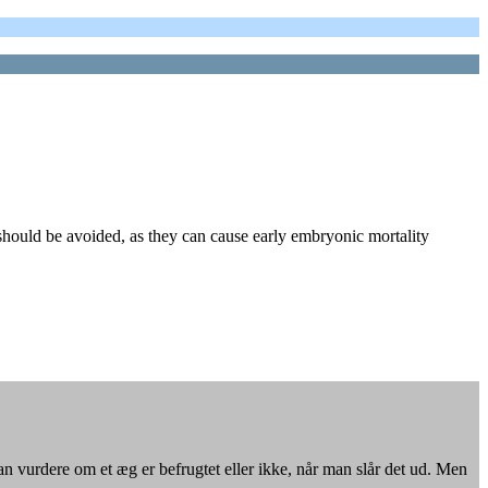
hould be avoided, as they can cause early embryonic mortality
an vurdere om et æg er befrugtet eller ikke, når man slår det ud. Men