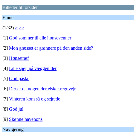
Billeder til forsiden
Emner
(1/32)
>
>>
[1]
God sommer til alle hønsevenner
[2]
Mon græsset er grønnere på den anden side?
[3]
Hønsetræf
[4]
Lille spejl på væggen der
[5]
God påske
[6]
Der er da nogen der elsker regnvejr
[7]
Vinteren kom så og sejrede
[8]
God jul
[9]
Skønne havehøns
Navigering