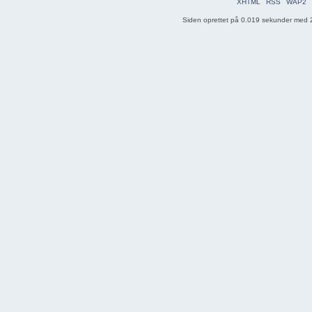
XHTML
RSS
WAP2
Siden oprettet på 0.019 sekunder med 2