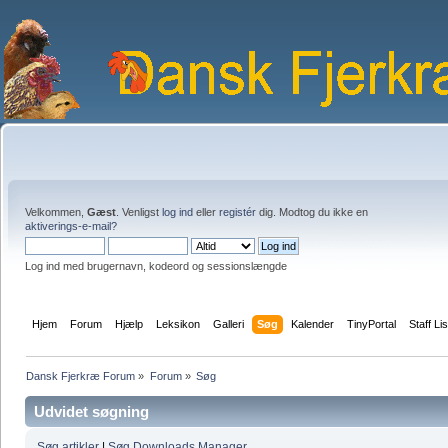
Velkommen,
Gæst
. Venligst
log ind
eller
registér
dig. Modtog du ikke en
aktiverings-e-mail?
Log ind med brugernavn, kodeord og sessionslængde
Hjem
Forum
Hjælp
Leksikon
Galleri
Søg
Kalender
TinyPortal
Staff Lis
Dansk Fjerkræ Forum
»
Forum
»
Søg
Udvidet søgning
Søg artikler
|
Søg Downloads Manager