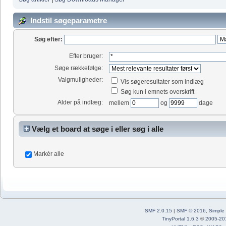
Indstil søgeparametre
Søg efter:
Efter bruger:
Søge rækkefølge:
Valgmuligheder:
Vis søgeresultater som indlæg
Søg kun i emnets overskrift
Alder på indlæg:
mellem
og
dage
Vælg et board at søge i eller søg i alle
Markér alle
SMF 2.0.15
|
SMF © 2016
,
Simple
TinyPortal 1.6.3
©
2005-20