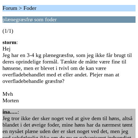
Forum > Foder
plænegræsfrø som foder
(1/1)
storm
:
Hej
Jeg har en 3-4 kg plænegræsfrø, som jeg ikke får brugt til
deres oprindelige formål. Tænkte de måtte være fine til
hønsene, men er blevet i tvivl om de kan være
overfladebehandlet med et eller andet. Plejer man at
overfladebehandle græsfrø?
Mvh
Morten
ina.....
:
Jeg tror ikke der sker noget ved at give dem til høns, altså
blandet i det øvrige foder, mine høns har da nærmest tømt
en nysået plæne uden der er sket noget ved det, men jeg
ved selvfølgelig ikke om de nu er galvaniseret indvendigt.