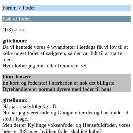
Forum > Foder
Køb af foder.
(1/3)
>
>>
gittelinnm
:
Da vi hentede vores 4 wyandotter i lørdags fik vi lov til at
købe noget foder af sælgeren, så der var lidt til at starte
med.
Hvor køber jeg mit foder fremover <S
Finn Jensen
:
En korn og foderstof i nærheden er nok det billigste.
Dyrehandlere er normalt dyrere med foder til høns.
gittelinnm
:
Nå, ja.... selvfølgelig ;D
Nu har jeg været inde og Google efter det og har fundet et
sted i Køge.
Men der er Kyllinge voksenfoder og Hønsefuldfoder, vores
høns er 8-9 uger, hvilken foder skal jeg købe?