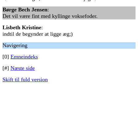
Børge Bech Jensen
:
Det vil være fint med kyllinge voksefoder.
Lisbeth Kristine
:
indtil de begynder at ligge æg;)
Navigering
[0]
Emneindeks
[#]
Næste side
Skift til fuld version