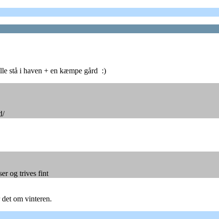
lle stå i haven + en kæmpe gård :)
d/
r og trives fint
 det om vinteren.