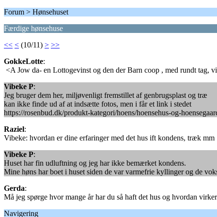
Forum > Hønsehuset
Færdige hønsehuse
<<
<
(10/11)
>
>>
GokkeLotte
:
<A Jow da- en Lottogevinst og den der Barn coop , med rundt tag, vi
Vibeke P
:
Jeg bruger dem her, miljøvenligt fremstillet af genbrugsplast og træ
kan ikke finde ud af at indsætte fotos, men i får et link i stedet
https://rosenbud.dk/produkt-kategori/hoens/hoensehus-og-hoensegaar
Raziel
:
Vibeke: hvordan er dine erfaringer med det hus ift kondens, træk mm
Vibeke P
:
Huset har fin udluftning og jeg har ikke bemærket kondens.
Mine høns har boet i huset siden de var varmefrie kyllinger og de vokse
Gerda
:
Må jeg spørge hvor mange år har du så haft det hus og hvordan virker
Navigering