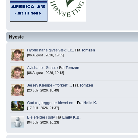
Nyeste
Hybrid hane gives væk: Gr...
Fra
Tomzen
[06 August , 2026, 19:35]
Avlshane - Sussex
Fra
Tomzen
[06 August , 2026, 19:18]
Jersey Kæmpe - “forkert” ...
Fra
Tomzen
[23 Juli , 2026, 18:49]
God æglægger er blevet en...
Fra
Helle K.
[17 Juli , 2026, 21:37]
Bielefelder i sølv
Fra
Emily K.B.
[04 Juli , 2026, 16:23]