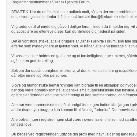
Regler for medlemmer af Dansk Fjerkræ Forum.
----------
BEMÆRK. Har du en hotmail eller outlook mail, så kan der være problemer me
en aktiveringsmail indenfor 1-2 timer, så kontakt finn@fjerkrae.dk eller hell
----------
Vi glæder os til at møde dig på vort dejlige forum. Inden du tilmelder dig, 
du acceptere og efterleve disse, kan du tilmelde dig nederst på siden.
Det er vort store ønske, at alle brugere af Dansk Fjerkræ Forum, skal føle 
erfarne som nybegyndere af fjerkræhold. Vi håber, at alle vil bidrage til at h
Vi ønsker, at der holdes en god tone og at forskelligheder accepteres, såled
og/eller en god fortælling.
Selvom der opstår uenighed, ønsker vi, at den enkeltes holdning respekteres
går efter emnet og ikke personen.
Sjove og humoristiske bemærkninger kan bidrage til en afslappet og hygge
bør dog være opmærksom på, at ganske små nuanceforskelle kan bevirke, 
opfattes anderledes end tiltænkt afhænigt af den sammenhæng, den fremsæt
Alle bør være opmærksomme på at undgå for megen indforstået jargon / priva
andre (især nye) brugere kan komme til at føle sig "udenfor". Der henvises i s
Alle oplysninger i registreringen skal være i overensstemmelse med sandhede
landets love.
Du bedes ved registreringen udfylde din profil med navn, alder og landsdel