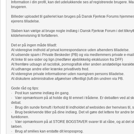
Information i din profil, kan det udelukkende ses af registrerede brugere. Ma
brugeren.
Billeder uploadet til galleriet kan bruges på Dansk Fjerkræ Forums hjemm
ejerens tilladelse.
Staben kan vælge at bruge nogle indlæg i Dansk Fjerkræ Forum i det tilknyt
kildehenvisning til forfatteren.
Det er på ingen måde tilladt:
At videregive indhold af privat korrespondance uden afsenders tilladelse.
At udsende spam i Private Beskeder (PB) og via medlemmers private e-mail
At linke til sex-sider og lign.(medfører øjeblikkelig eksklusion fra DFF)
At fremføre udsagn af racistisk, pornografisk eller anden anstødelige karakte
At udhænge andre eller krænke privatlivets fred.
At videregive private informationer uden navngiven persons tilladelse.
At diskutere administrative afgørelser offentligt (luft din undren via PB.
Gode råd og tips:
· Post kun samme indlæg én gang.
· Vær opmærksom på at holde dig til emnet i trådene. Er debatten ved at sk
debat.
· Brug din sunde fornuft i forhold til indholdet af websides der henvises til, s
· Brug beskrivende titler på dine indlæg. Det vil gøre det lettere for andre b
funktionen.
· Vær opmærksom på at STORE BOGSTAVER svarer til at råbe, og at det skrev
læben.
· Brug af smilies kan erstatte dit kropssprog.