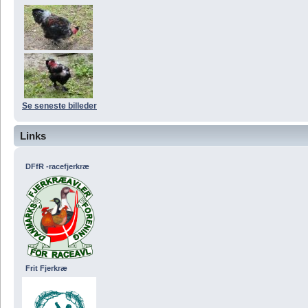
Se seneste billeder
Links
DFfR -racefjerkræ
Frit Fjerkræ