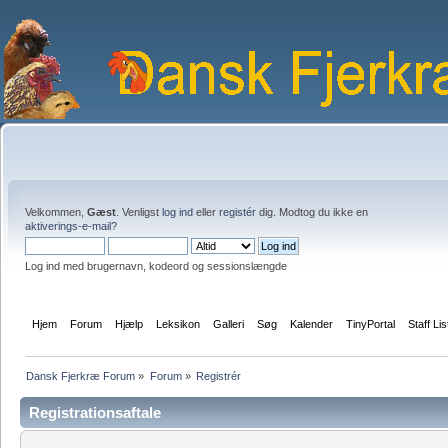
Velkommen,
Gæst
. Venligst
log ind
eller
registér
dig. Modtog du ikke en
aktiverings-e-mail?
Log ind med brugernavn, kodeord og sessionslængde
Hjem
Forum
Hjælp
Leksikon
Galleri
Søg
Kalender
TinyPortal
Staff Lis
Dansk Fjerkræ Forum
»
Forum
»
Registrér
Registrationsaftale