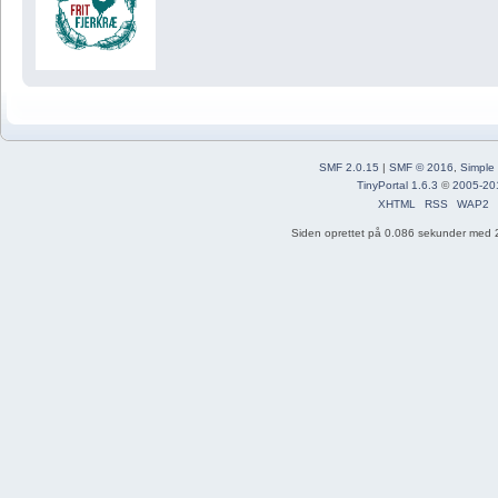
SMF 2.0.15
|
SMF © 2016
,
Simple
TinyPortal 1.6.3
©
2005-20
XHTML
RSS
WAP2
Siden oprettet på 0.086 sekunder med 2