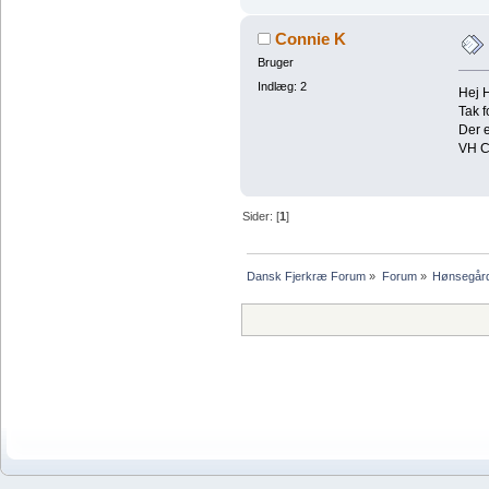
Connie K
Bruger
Indlæg: 2
Hej 
Tak f
Der e
VH C
Sider: [
1
]
Dansk Fjerkræ Forum
»
Forum
»
Hønsegår