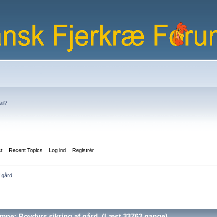
ail?
st
Recent Topics
Log ind
Registrér
 gård
ne: Rovdyrs sikring af gård (Læst 33763 gange)