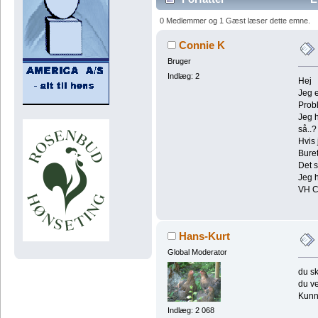
0 Medlemmer og 1 Gæst læser dette emne.
Connie K
Bruger
Indlæg: 2
Hej
Jeg e
Probl
Jeg h
så..?
Hvis 
Buret
Det s
Jeg h
VH C
Hans-Kurt
Global Moderator
du sk
du ve
Kunne
Indlæg: 2 068