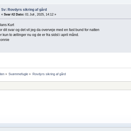
Sv: Rovdyrs sikring af gård
«
Svar #2 Dato:
01 Juli , 2025, 14:12 »
Hans Kurt
or dit svar og det vil jeg da overveje med en fast bund for natten
r kun to ællinger nu og de er fra sidst i april månd.
onnie
den
»
Svømmefugle
»
Rovdyrs sikring af gård