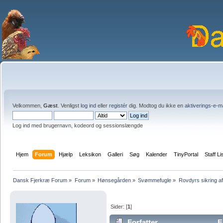
Velkommen,
Gæst
. Venligst
log ind
eller
registér
dig. Modtog du ikke en
aktiverings-e-m
Log ind med brugernavn, kodeord og sessionslængde
Hjem
Forum
Hjælp
Leksikon
Galleri
Søg
Kalender
TinyPortal
Staff Li
Dansk Fjerkræ Forum
»
Forum
»
Hønsegården
»
Svømmefugle
»
Rovdyrs sikring af
Sider: [
1
]
Forfatter
Em