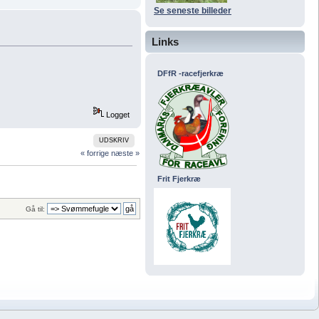
Se seneste billeder
Links
DFfR -racefjerkræ
Logget
UDSKRIV
« forrige
næste »
Frit Fjerkræ
Gå til: