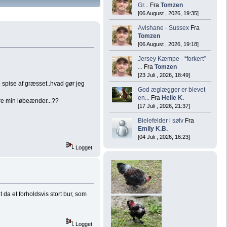
Gr...
Fra
Tomzen
[06 August , 2026, 19:35]
Avlshane - Sussex
Fra
Tomzen
[06 August , 2026, 19:18]
Jersey Kæmpe - “forkert”
...
Fra
Tomzen
[23 Juli , 2026, 18:49]
e spise af græsset..hvad gør jeg
God æglægger er blevet
en...
Fra
Helle K.
kre min løbeænder...??
[17 Juli , 2026, 21:37]
Bielefelder i sølv
Fra
Emily K.B.
[04 Juli , 2026, 16:23]
Logget
da et forholdsvis stort bur, som
Logget