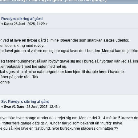
Rovdyrs sikring af gård
«
Dato:
26 Juni , 2025, 11:29 »
r ved at lave en flytbar gård til mine løbeænder som snart kan sættes udenfor.
emet er sikring mod rovdyr.
ar lavet gården af vuliere net og har også lavet det i bunden. Men så kan de jo ikk
jeg fjerner bundnettet så kan rovdyr grave sig ind i buret, så hvordan kan jeg så si
 er regtaulært med fire sider med net nu.
kal siges at to af mine naboer/genboer kom hjem til dræbte høns i haverne.
åber på gode råd...Tak
onnie
Sv: Rovdyrs sikring af gård
«
Svar #1 Dato:
28 Juni , 2025, 12:43 »
river ikke hvor mange ænder det drejer sig om. Men er det 3 - 4 måske 5 kræver det 
l flytter flere gange dagligt ?. Ænder har jo som bekendt en "hurtig" mave.
 du så ikke lave en fast bund, hvor buret kunne placeres om natten ??