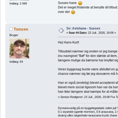
Sussex hane
Indlæg: 2 068
Det er meget fristende at benytte dit tilbu
over det
Sv: Avlshane - Sussex
Tomzen
«
Svar #4 Dato:
23 Juli , 2026, 19:06 »
Bruger
Hej Hans-Kurt!
Tilbuddet nærmer sig enden er jeg bange 
(nu navngivet "Bøf" for den største af dem,
længere mulige da børnene har knyttet sig
Indlæg: 64
Vores byggesag burde være afsluttet en ga
chance nærmer sig før jeg desværre må 
Han er også (endelig) blevet accepteret af
blevet mere social ligesom han var da ha
han ikke længere skal kæmpe for at måtte
«
Senest Redigeret: 23 Juli , 2026, 19:08 Fra 
Dyreansvarlig på en byggelegeplads siden juli '
0.1 wyandot (gamle mormor), 0.6 araucana, 2.4 
dværg silke nøgenhals+araucana kryds (hane de