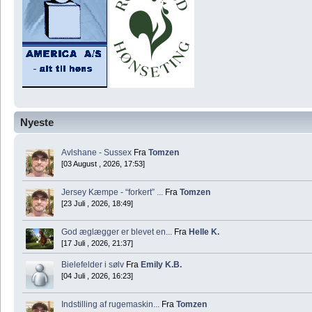
Nyeste
Avlshane - Sussex
Fra
Tomzen
[03 August , 2026, 17:53]
Jersey Kæmpe - “forkert” ...
Fra
Tomzen
[23 Juli , 2026, 18:49]
God æglægger er blevet en...
Fra
Helle K.
[17 Juli , 2026, 21:37]
Bielefelder i sølv
Fra
Emily K.B.
[04 Juli , 2026, 16:23]
Indstilling af rugemaskin...
Fra
Tomzen