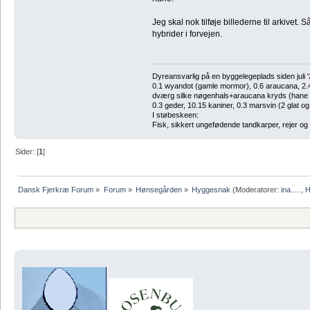
Jeg skal nok tilføje billederne til arkivet. S
hybrider i forvejen.
Dyreansvarlig på en byggelegeplads siden juli '
0.1 wyandot (gamle mormor), 0.6 araucana, 2.4 
dværg silke nøgenhals+araucana kryds (hane de
0.3 geder, 10.15 kaniner, 0.3 marsvin (2 glat og
I støbeskeen:
Fisk, sikkert ungefødende tandkarper, rejer og
Sider: [
1
]
Dansk Fjerkræ Forum
»
Forum
»
Hønsegården
»
Hyggesnak
(Moderatorer:
ina.....
,
H