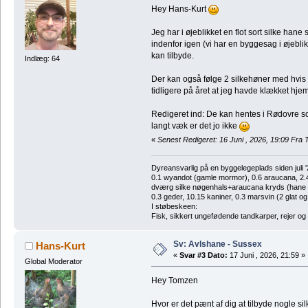
Hey Hans-Kurt
Jeg har i øjeblikket en flot sort silke ha
indenfor igen (vi har en byggesag i øjebl
kan tilbyde.
Indlæg: 64
Der kan også følge 2 silkehøner med hvis d
tidligere på året at jeg havde klækket hje
Redigeret ind: De kan hentes i Rødovre so
langt væk er det jo ikke
«
Senest Redigeret: 16 Juni , 2026, 19:09 Fra
Dyreansvarlig på en byggelegeplads siden juli '
0.1 wyandot (gamle mormor), 0.6 araucana, 2.4 
dværg silke nøgenhals+araucana kryds (hane de
0.3 geder, 10.15 kaniner, 0.3 marsvin (2 glat og
I støbeskeen:
Fisk, sikkert ungefødende tandkarper, rejer og
Sv: Avlshane - Sussex
Hans-Kurt
«
Svar #3 Dato:
17 Juni , 2026, 21:59 »
Global Moderator
Hey Tomzen
Hvor er det pænt af dig at tilbyde nogle si