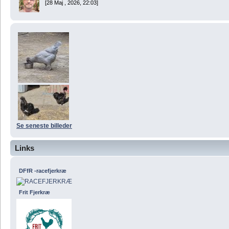
[28 Maj , 2026, 22:03]
Se seneste billeder
Links
DFfR -racefjerkræ
Frit Fjerkræ