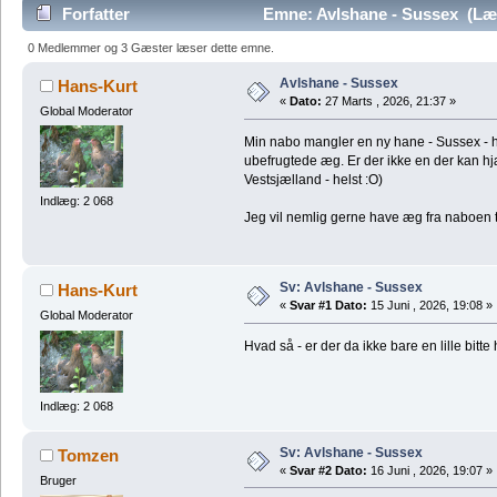
Forfatter
Emne: Avlshane - Sussex (Læ
0 Medlemmer og 3 Gæster læser dette emne.
Avlshane - Sussex
Hans-Kurt
«
Dato:
27 Marts , 2026, 21:37 »
Global Moderator
Min nabo mangler en ny hane - Sussex - h
ubefrugtede æg. Er der ikke en der kan h
Vestsjælland - helst :O)
Indlæg: 2 068
Jeg vil nemlig gerne have æg fra naboen ti
Sv: Avlshane - Sussex
Hans-Kurt
«
Svar #1 Dato:
15 Juni , 2026, 19:08 »
Global Moderator
Hvad så - er der da ikke bare en lille bit
Indlæg: 2 068
Sv: Avlshane - Sussex
Tomzen
«
Svar #2 Dato:
16 Juni , 2026, 19:07 »
Bruger