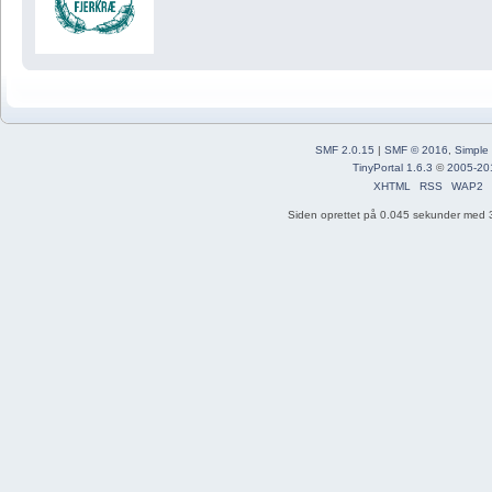
SMF 2.0.15
|
SMF © 2016
,
Simple
TinyPortal 1.6.3
©
2005-20
XHTML
RSS
WAP2
Siden oprettet på 0.045 sekunder med 3