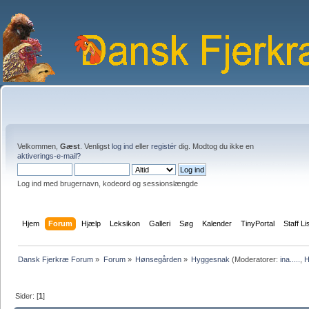
Velkommen,
Gæst
. Venligst
log ind
eller
registér
dig. Modtog du ikke en
aktiverings-e-mail?
Log ind med brugernavn, kodeord og sessionslængde
Hjem
Forum
Hjælp
Leksikon
Galleri
Søg
Kalender
TinyPortal
Staff Li
Dansk Fjerkræ Forum
»
Forum
»
Hønsegården
»
Hyggesnak
(Moderatorer:
ina.....
,
H
Sider: [
1
]