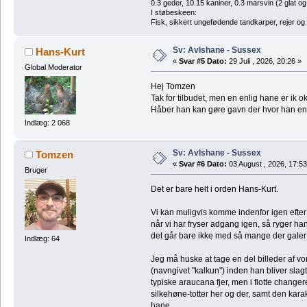
0.3 geder, 10.15 kaniner, 0.3 marsvin (2 glat og
I støbeskeen:
Fisk, sikkert ungefødende tandkarper, rejer og
Sv: Avlshane - Sussex
Hans-Kurt
«
Svar #5 Dato:
29 Juli , 2026, 20:26 »
Global Moderator
Hej Tomzen
Tak for tilbudet, men en enlig hane er ik 
Håber han kan gøre gavn der hvor han en
Indlæg: 2 068
Sv: Avlshane - Sussex
Tomzen
«
Svar #6 Dato:
03 August , 2026, 17:53
Bruger
Det er bare helt i orden Hans-Kurt.
Vi kan muligvis komme indenfor igen efter
når vi har fryser adgang igen, så ryger h
det går bare ikke med så mange der galer
Indlæg: 64
Jeg må huske at tage en del billeder af 
(navngivet "kalkun") inden han bliver slagt
typiske araucana fjer, men i flotte change
silkehøne-totter her og der, samt den kar
hane.