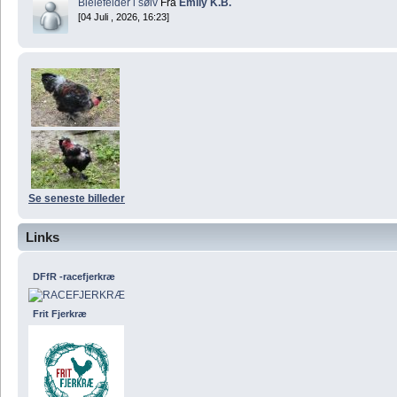
Bielefelder i sølv
Fra
Emily K.B.
[04 Juli , 2026, 16:23]
Se seneste billeder
Links
DFfR -racefjerkræ
Frit Fjerkræ