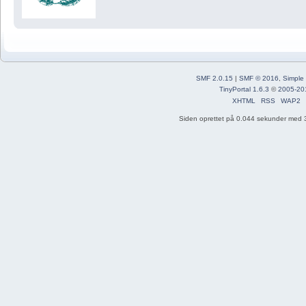
SMF 2.0.15
|
SMF © 2016
,
Simple
TinyPortal 1.6.3
©
2005-20
XHTML
RSS
WAP2
Siden oprettet på 0.044 sekunder med 3