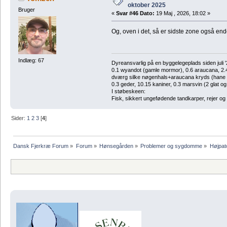
oktober 2025
Bruger
«
Svar #46 Dato:
19 Maj , 2026, 18:02 »
Og, oven i det, så er sidste zone også en
Indlæg: 67
Dyreansvarlig på en byggelegeplads siden juli '
0.1 wyandot (gamle mormor), 0.6 araucana, 2.4 
dværg silke nøgenhals+araucana kryds (hane des
0.3 geder, 10.15 kaniner, 0.3 marsvin (2 glat og
I støbeskeen:
Fisk, sikkert ungefødende tandkarper, rejer og
Sider:
1
2
3
[
4
]
Dansk Fjerkræ Forum
»
Forum
»
Hønsegården
»
Problemer og sygdomme
»
Højpat