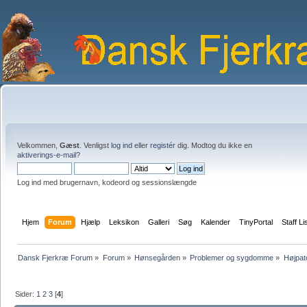
Velkommen,
Gæst
. Venligst
log ind
eller
registér
dig. Modtog du ikke en
aktiverings-e-mail?
Log ind med brugernavn, kodeord og sessionslængde
Hjem
Forum
Hjælp
Leksikon
Galleri
Søg
Kalender
TinyPortal
Staff Li
Dansk Fjerkræ Forum
»
Forum
»
Hønsegården
»
Problemer og sygdomme
»
Højpat
Sider:
1
2
3
[
4
]