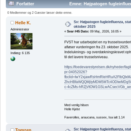
Forfatter
Emne: Højpatogen fugleinfluen
gange)
0 Medlemmer og 2 Gæster læser dette emne.
Sv: Højpatogen fugleinfluenza, sta
Helle K.
oktober 2025
Administrator
«
Svar #45 Dato:
09 Maj , 2026, 16:05 »
FVST har udarbejdet en ny trusselsvurderi
afløser vurderingen fra 23. oktober 2025.
Indeluknings- og overdækningskravet oph
Indlæg: 6 135
til det lavere trusselsniveau.
https://foedevarestyrelsen.dk/nyheder/fag
pr-04052026?
fbclid=IwY2xjawRsHmRleHRuA2FlbQI
ZhcHBfaWQQMjIyMDM5MTc4ODIwMDg5
c-4cZMs-hRZjVtOW1GSLwACsecVGb_
Med venlig hilsen
Helle Kjelst
Faverolles, araucana, sussex, Isa ialt 1.14
Sv: Højpatogen fugleinfluenza, sta
Tomzen