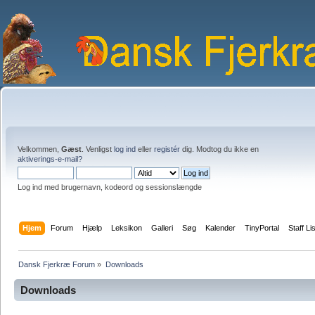
Velkommen,
Gæst
. Venligst
log ind
eller
registér
dig. Modtog du ikke en
aktiverings-e-mail?
Log ind med brugernavn, kodeord og sessionslængde
Hjem
Forum
Hjælp
Leksikon
Galleri
Søg
Kalender
TinyPortal
Staff Li
Dansk Fjerkræ Forum
»
Downloads
Downloads