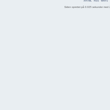
XHTML
RSS
WAP2
Siden oprettet på 0.025 sekunder med 2