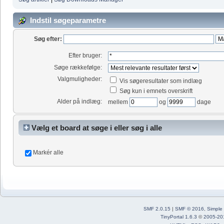
Indstil søgeparametre
Søg efter:
Efter bruger:
Søge rækkefølge:
Valgmuligheder:
Vis søgeresultater som indlæg
Søg kun i emnets overskrift
Alder på indlæg:
mellem
og
dage
Vælg et board at søge i eller søg i alle
Markér alle
SMF 2.0.15
|
SMF © 2016
,
Simple
TinyPortal 1.6.3
©
2005-20