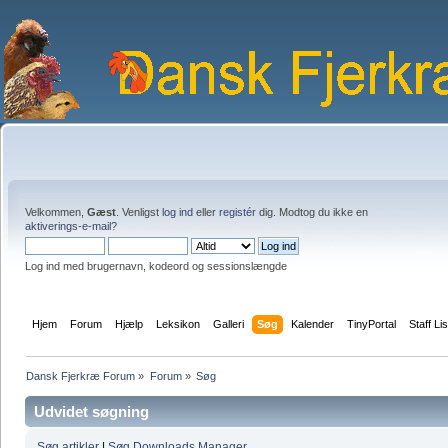
Velkommen,
Gæst
. Venligst
log ind
eller
registér
dig. Modtog du ikke en
aktiverings-e-mail?
Log ind med brugernavn, kodeord og sessionslængde
Hjem
Forum
Hjælp
Leksikon
Galleri
Søg
Kalender
TinyPortal
Staff Lis
Dansk Fjerkræ Forum
»
Forum
»
Søg
Udvidet søgning
Søg artikler
|
Søg Downloads Manager