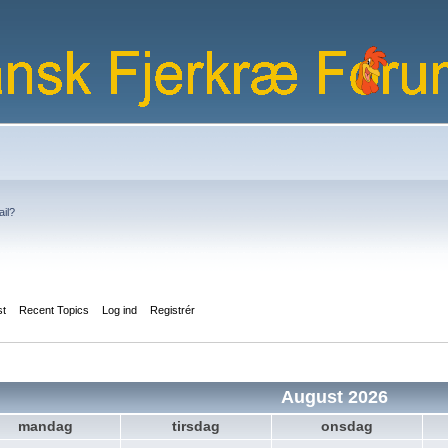
ail?
st
Recent Topics
Log ind
Registrér
August 2026
mandag
tirsdag
onsdag