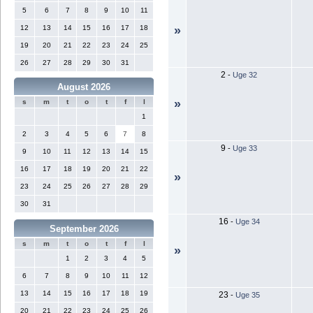
5
6
7
8
9
10
11
12
13
14
15
16
17
18
»
19
20
21
22
23
24
25
26
27
28
29
30
31
2
-
Uge 32
August 2026
»
s
m
t
o
t
f
l
1
2
3
4
5
6
7
8
9
-
Uge 33
9
10
11
12
13
14
15
16
17
18
19
20
21
22
»
23
24
25
26
27
28
29
30
31
16
-
Uge 34
September 2026
s
m
t
o
t
f
l
»
1
2
3
4
5
6
7
8
9
10
11
12
13
14
15
16
17
18
19
23
-
Uge 35
20
21
22
23
24
25
26