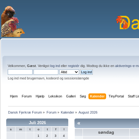
Velkommen,
Gæst
. Venligst
log ind
eller
registér
dig. Modtog du ikke en
aktiverings-e-m
Log ind med brugernavn, kodeord og sessionslængde
Hjem
Forum
Hjælp
Leksikon
Galleri
Søg
Kalender
TinyPortal
Staff Li
Dansk Fjerkræ Forum
»
Forum
»
Kalender
»
August 2026
«
Juli 2026
s
m
t
o
t
f
l
søndag
1
2
3
4