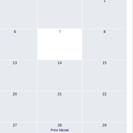
1
6
7
8
13
14
15
20
21
22
27
28
29
Prins Nikolai