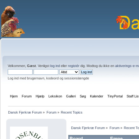
Velkommen,
Gæst
. Venligst
log ind
eller
registér
dig. Modtog du ikke en
aktiverings-e-m
Log ind med brugernavn, kodeord og sessionslængde
Hjem
Forum
Hjælp
Leksikon
Galleri
Søg
Kalender
TinyPortal
Staff Lis
Dansk Fjerkræ Forum
»
Forum
»
Recent Topics
Dansk Fjerkræ Forum
»
Forum
»
Recent To
Board
Emne