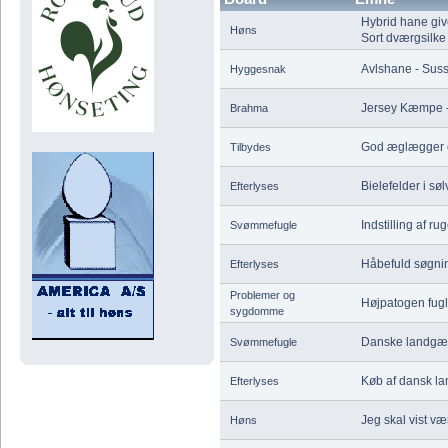
Hybrid hane gi
Høns
Sort dværgsilk
Avlshane - Sus
Hyggesnak
Jersey Kæmpe - 
Brahma
God æglægger e
Tilbydes
Bielefelder i søl
Efterlyses
Indstilling af r
Svømmefugle
Håbefuld søgni
Efterlyses
Problemer og
Højpatogen fugl
sygdomme
Danske landgæ
Svømmefugle
Køb af dansk l
Efterlyses
Jeg skal vist vær
Høns