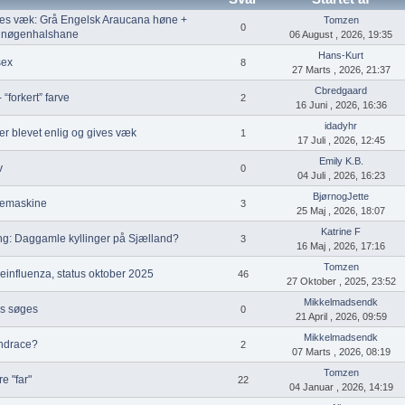
ves væk: Grå Engelsk Araucana høne +
Tomzen
0
e nøgenhalshane
06 August , 2026, 19:35
Hans-Kurt
sex
8
27 Marts , 2026, 21:37
Cbredgaard
“forkert” farve
2
16 Juni , 2026, 16:36
idadyhr
r blevet enlig og gives væk
1
17 Juli , 2026, 12:45
Emily K.B.
v
0
04 Juli , 2026, 16:23
BjørnogJette
ugemaskine
3
25 Maj , 2026, 18:07
Katrine F
ng: Daggamle kyllinger på Sjælland?
3
16 Maj , 2026, 17:16
Tomzen
einfluenza, status oktober 2025
46
27 Oktober , 2025, 23:52
Mikkelmadsendk
s søges
0
21 April , 2026, 09:59
Mikkelmadsendk
andrace?
2
07 Marts , 2026, 08:19
Tomzen
e "far"
22
04 Januar , 2026, 14:19