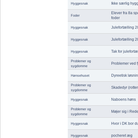
Ikke særlig hygg
Hyggesnak
Elever fra 8a s
Foder
foder
Julefortælling 
Hyggesnak
Julefortælling 
Hyggesnak
Tak for julefortæ
Hyggesnak
Problemer og
Problemer ved fj
sygdomme
Dyreetisk løsnin
Hønsehuset
Problemer og
Skadedyr (rotter
sygdomme
Naboens høns
Hyggesnak
Problemer og
Møjer sig i Red
sygdomme
Hvor i DK bor d
Hyggesnak
pocheret æg
Hyggesnak