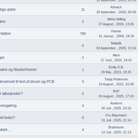
Kimach
lige aldre
11
25 ſeptember , 2025, 00:09
Winni Velling
øns
2
27 August , 2025, 13:26
Hanne
tation
789
31 Januar , 2008, 18:18
Maladk
0
03 ſeptember , 2025, 13:16
Alice
ger
2
27 Juni , 2025, 19:41
Emily K.B.
høns og Niederrheiner
1
29 Maj , 2023, 19:25
Tanja Pedersen
sehold til test af dioxin og PCB
5
10 August , 2022, 10:28
fh97
or løbeænder?
0
01 August , 2025, 17:24
Annkrm
 rengøring
4
30 Juli , 2025, 10:15
Fru Maymann
ekt foder?
0
31 Juli , 2025, 21:14
Brahmsen
Mark....
4
12 Juli , 2025, 21:13