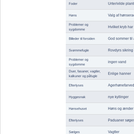
Urter/vilde plant
Foder
Valg af hønsera
Høns
Problemer og
Hvilket kryb ha
sygdomme
God sommer til
Billeder til forsiden
Rovdyrs sikring 
Svømmefugle
Problemer og
ingen vand
sygdomme
Duer, fasaner, vagtler,
Enlige hanner
kalkuner og påfugle
Agerhønefarved
Efterlyses
nye kyllinger
Hyggesnak
Høns og ænde
Hønsehuset
Paduaner søges
Efterlyses
Vagtler
Sælges