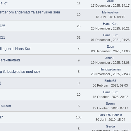
Alice
eligt
11
17 December , 2025, 14:17
pørger om andemad fra søer virker som
Metteoskov
10
18 Juni , 2014, 09:15
Hans-Kurt
2025
25
25 November , 2025, 20:21
Hans-Kurt
2021
32
01 December , 2021, 01:23
Egon
llingen til Hans-Kurt
4
03 December , 2025, 11:06
Anna I.
erskifte/fæld
9
19 November , 2025, 23:08
Hundigedamen
g ift. beskyttelse mod ræv
5
23 November , 2025, 21:43
Birthe68
)
9
06 Februar , 2023, 09:03
Hans-Kurt
10
15 Oktober , 2025, 20:02
Søren
ekasser
6
19 Oktober , 2025, 07:17
Lars Erik Bobsin
u?
130
30 Juni , 2010, 15:04
Gerda
5
12 ſeptember , 2025, 23:19