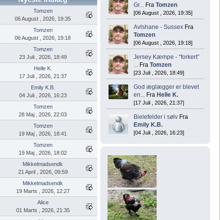
Gr...
Fra
Tomzen
Tomzen
[06 August , 2026, 19:35]
06 August , 2026, 19:35
Avlshane - Sussex
Fra
Tomzen
Tomzen
06 August , 2026, 19:18
[06 August , 2026, 19:18]
Tomzen
Jersey Kæmpe - “forkert”
23 Juli , 2026, 18:49
...
Fra
Tomzen
Helle K.
[23 Juli , 2026, 18:49]
17 Juli , 2026, 21:37
God æglægger er blevet
Emily K.B.
en...
Fra
Helle K.
04 Juli , 2026, 16:23
[17 Juli , 2026, 21:37]
Tomzen
28 Maj , 2026, 22:03
Bielefelder i sølv
Fra
Emily K.B.
Tomzen
[04 Juli , 2026, 16:23]
19 Maj , 2026, 18:41
Tomzen
19 Maj , 2026, 18:02
Mikkelmadsendk
21 April , 2026, 09:59
Mikkelmadsendk
19 Marts , 2026, 12:27
Alice
01 Marts , 2026, 21:35