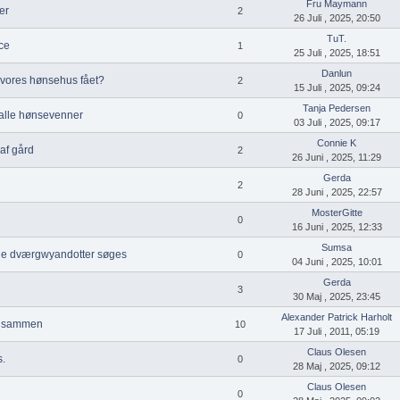
Fru Maymann
er
2
26 Juli , 2025, 20:50
TuT.
ce
1
25 Juli , 2025, 18:51
Danlun
r vores hønsehus fået?
2
15 Juli , 2025, 09:24
Tanja Pedersen
 alle hønsevenner
0
03 Juli , 2025, 09:17
Connie K
af gård
2
26 Juni , 2025, 11:29
Gerda
2
28 Juni , 2025, 22:57
MosterGitte
0
16 Juni , 2025, 12:33
Sumsa
e dværgwyandotter søges
0
04 Juni , 2025, 10:01
Gerda
3
30 Maj , 2025, 23:45
Alexander Patrick Harholt
r sammen
10
17 Juli , 2011, 05:19
Claus Olesen
.
0
28 Maj , 2025, 09:12
Claus Olesen
0