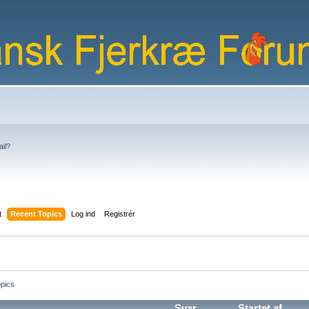
ail?
t
Recent Topics
Log ind
Registrér
pics
Svar
Startet af