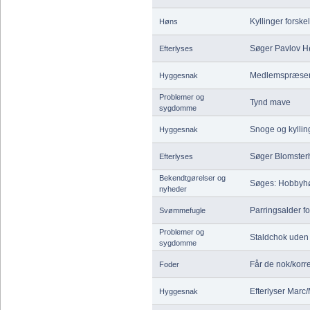
Kyllinger forskel
Høns
Søger Pavlov H
Efterlyses
Medlemspræsen
Hyggesnak
Problemer og
Tynd mave
sygdomme
Snoge og kyllin
Hyggesnak
Søger Blomster
Efterlyses
Bekendtgørelser og
Søges: Hobbyhøn
nyheder
Parringsalder f
Svømmefugle
Problemer og
Staldchok uden
sygdomme
Får de nok/korr
Foder
Efterlyser Marc/
Hyggesnak