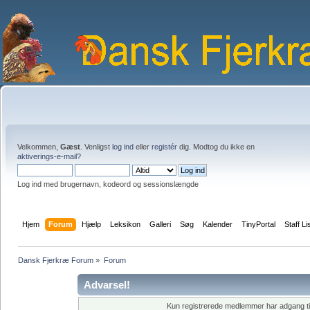
Velkommen,
Gæst
. Venligst
log ind
eller
registér
dig. Modtog du ikke en
aktiverings-e-mail?
Log ind med brugernavn, kodeord og sessionslængde
Hjem
Forum
Hjælp
Leksikon
Galleri
Søg
Kalender
TinyPortal
Staff Li
Dansk Fjerkræ Forum
»
Forum
Advarsel!
Kun registrerede medlemmer har adgang til