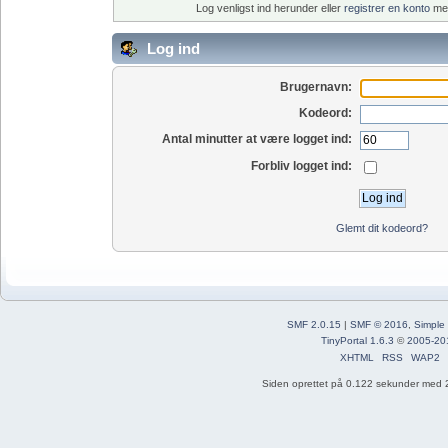
Log venligst ind herunder eller
registrer en konto
med
Log ind
Brugernavn:
Kodeord:
Antal minutter at være logget ind:
Forbliv logget ind:
Glemt dit kodeord?
SMF 2.0.15
|
SMF © 2016
,
Simple
TinyPortal 1.6.3
©
2005-20
XHTML
RSS
WAP2
Siden oprettet på 0.122 sekunder med 2