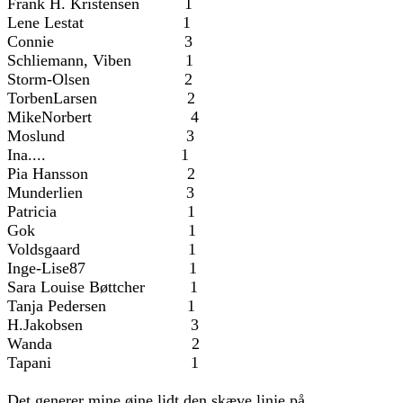
Frank H. Kristensen 1
Lene Lestat 1
Connie 3
Schliemann, Viben 1
Storm-Olsen 2
TorbenLarsen 2
MikeNorbert 4
Moslund 3
Ina.... 1
Pia Hansson 2
Munderlien 3
Patricia 1
Gok 1
Voldsgaard 1
Inge-Lise87 1
Sara Louise Bøttcher 1
Tanja Pedersen 1
H.Jakobsen 3
Wanda 2
Tapani 1
Det generer mine øjne lidt den skæve linje på