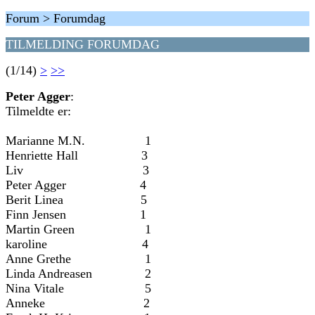
Forum > Forumdag
TILMELDING FORUMDAG
(1/14)
>
>>
Peter Agger
:
Tilmeldte er:
Marianne M.N. 1
Henriette Hall 3
Liv 3
Peter Agger 4
Berit Linea 5
Finn Jensen 1
Martin Green 1
karoline 4
Anne Grethe 1
Linda Andreasen 2
Nina Vitale 5
Anneke 2