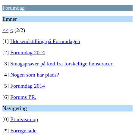
Forumdag
Emner
<<
<
(2/2)
[1]
Hønseudstilling på Forumdagen
[2]
Forumdag 2014
[3]
Smagsprøver på kød fra forskellige hønseracer.
[4]
Nogen som har plads?
[5]
Forumdag 2014
[6]
Forums PR.
Navigering
[0]
Et niveau op
[*]
Forrige side