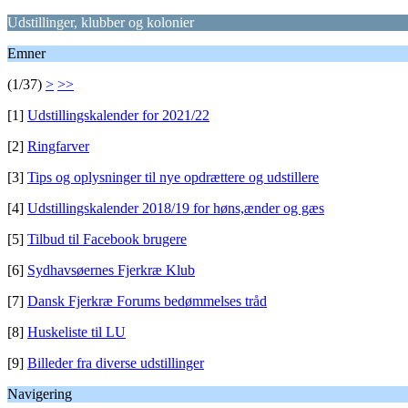
Udstillinger, klubber og kolonier
Emner
(1/37)
>
>>
[1]
Udstillingskalender for 2021/22
[2]
Ringfarver
[3]
Tips og oplysninger til nye opdrættere og udstillere
[4]
Udstillingskalender 2018/19 for høns,ænder og gæs
[5]
Tilbud til Facebook brugere
[6]
Sydhavsøernes Fjerkræ Klub
[7]
Dansk Fjerkræ Forums bedømmelses tråd
[8]
Huskeliste til LU
[9]
Billeder fra diverse udstillinger
Navigering