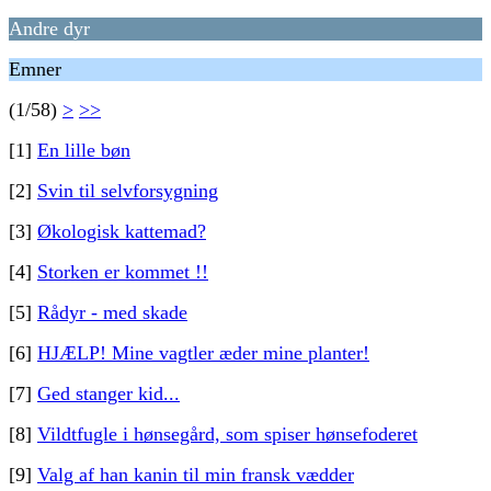
Andre dyr
Emner
(1/58)
>
>>
[1]
En lille bøn
[2]
Svin til selvforsygning
[3]
Økologisk kattemad?
[4]
Storken er kommet !!
[5]
Rådyr - med skade
[6]
HJÆLP! Mine vagtler æder mine planter!
[7]
Ged stanger kid...
[8]
Vildtfugle i hønsegård, som spiser hønsefoderet
[9]
Valg af han kanin til min fransk vædder