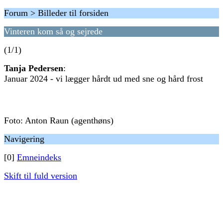
Forum > Billeder til forsiden
Vinteren kom så og sejrede
(1/1)
Tanja Pedersen
:
Januar 2024 - vi lægger hårdt ud med sne og hård frost
Foto: Anton Raun (agenthøns)
Navigering
[0]
Emneindeks
Skift til fuld version