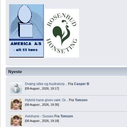
Nyeste
Dværg silke og Australorp...
Fra
Casper B
[09 August , 2026, 19:17]
Hybrid hane gives væk: Gr...
Fra
Tomzen
[06 August , 2026, 19:35]
Avlshane - Sussex
Fra
Tomzen
[06 August , 2026, 19:18]