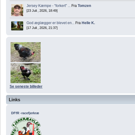
Jersey Kæmpe - “forkert” ...
Fra
Tomzen
[23 Juli , 2026, 18:49]
God æglægger er blevet en...
Fra
Helle K.
[17 Juli , 2026, 21:37]
Se seneste billeder
Links
DFfR -racefjerkræ