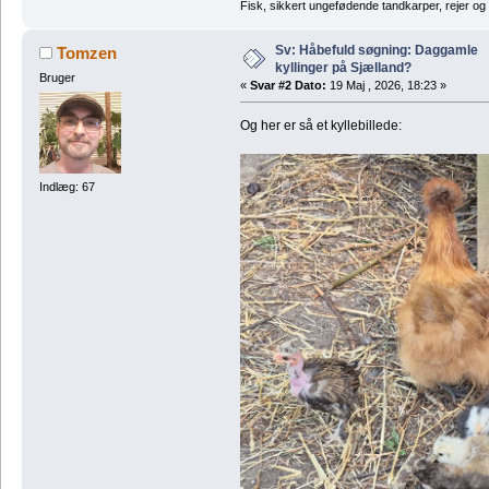
Fisk, sikkert ungefødende tandkarper, rejer og
Sv: Håbefuld søgning: Daggamle
Tomzen
kyllinger på Sjælland?
Bruger
«
Svar #2 Dato:
19 Maj , 2026, 18:23 »
Og her er så et kyllebillede:
Indlæg: 67