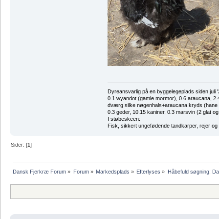
Dyreansvarlig på en byggelegeplads siden juli '
0.1 wyandot (gamle mormor), 0.6 araucana, 2.4 
dværg silke nøgenhals+araucana kryds (hane des
0.3 geder, 10.15 kaniner, 0.3 marsvin (2 glat og
I støbeskeen:
Fisk, sikkert ungefødende tandkarper, rejer og
Sider: [
1
]
Dansk Fjerkræ Forum
»
Forum
»
Markedsplads
»
Efterlyses
»
Håbefuld søgning: Da