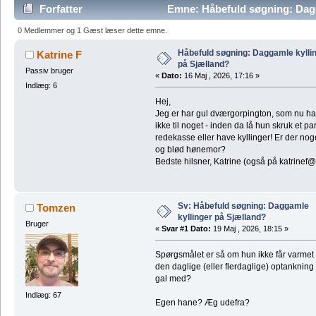
Forfatter
Emne: Håbefuld søgning: Dagg
46757 gange)
0 Medlemmer og 1 Gæst læser dette emne.
Håbefuld søgning: Daggamle kylli
Katrine F
på Sjælland?
Passiv bruger
«
Dato:
16 Maj , 2026, 17:16 »
Indlæg: 6
Hej,
Jeg er har gul dværgorpington, som nu har 
ikke til noget - inden da lå hun skruk et pa
redekasse eller have kyllinger! Er der noge
og blød hønemor?
Bedste hilsner, Katrine (også på katrinef
Sv: Håbefuld søgning: Daggamle
Tomzen
kyllinger på Sjælland?
Bruger
«
Svar #1 Dato:
19 Maj , 2026, 18:15 »
Spørgsmålet er så om hun ikke får varmet
den daglige (eller flerdaglige) optankning
gal med?
Indlæg: 67
Egen hane? Æg udefra?