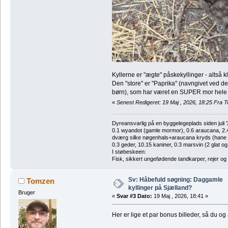
Kyllerne er "ægte" påskekyllinger - altså k
Den "store" er "Paprika" (navngivet ved 
børn), som har været en SUPER mor hele
«
Senest Redigeret: 19 Maj , 2026, 18:25 Fra
Dyreansvarlig på en byggelegeplads siden juli '
0.1 wyandot (gamle mormor), 0.6 araucana, 2.4 
dværg silke nøgenhals+araucana kryds (hane des
0.3 geder, 10.15 kaniner, 0.3 marsvin (2 glat og
I støbeskeen:
Fisk, sikkert ungefødende tandkarper, rejer og
Sv: Håbefuld søgning: Daggamle
Tomzen
kyllinger på Sjælland?
Bruger
«
Svar #3 Dato:
19 Maj , 2026, 18:41 »
Her er lige et par bonus billeder, så du 