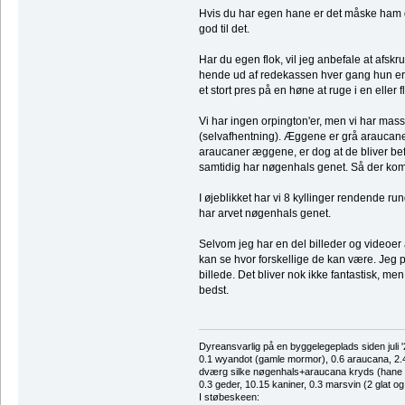
Hvis du har egen hane er det måske ham der
god til det.
Har du egen flok, vil jeg anbefale at afskr
hende ud af redekassen hver gang hun er i 
et stort pres på en høne at ruge i en ell
Vi har ingen orpington'er, men vi har mas
(selvafhentning). Æggene er grå araucane
araucaner æggene, er dog at de bliver bef
samtidig har nøgenhals genet. Så der kom
I øjeblikket har vi 8 kyllinger rendende ru
har arvet nøgenhals genet.
Selvom jeg har en del billeder og videoer a
kan se hvor forskellige de kan være. Jeg p
billede. Det bliver nok ikke fantastisk, me
bedst.
Dyreansvarlig på en byggelegeplads siden juli '
0.1 wyandot (gamle mormor), 0.6 araucana, 2.4 
dværg silke nøgenhals+araucana kryds (hane des
0.3 geder, 10.15 kaniner, 0.3 marsvin (2 glat og
I støbeskeen: