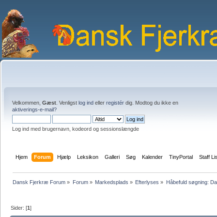
Velkommen,
Gæst
. Venligst
log ind
eller
registér
dig. Modtog du ikke en
aktiverings-e-mail?
Log ind med brugernavn, kodeord og sessionslængde
Hjem
Forum
Hjælp
Leksikon
Galleri
Søg
Kalender
TinyPortal
Staff Li
Dansk Fjerkræ Forum
»
Forum
»
Markedsplads
»
Efterlyses
»
Håbefuld søgning: Da
Sider: [
1
]