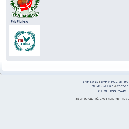
Frit Fjerkræ
SMF 2.0.15
|
SMF © 2016
,
Simple
TinyPortal 1.6.3
©
2005-20
XHTML
RSS
WAP2
Siden oprettet på 0.053 sekunder med 3