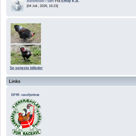
Bielefelder i sølv
Fra
Emily K.B.
[04 Juli , 2026, 16:23]
Se seneste billeder
Links
DFfR -racefjerkræ