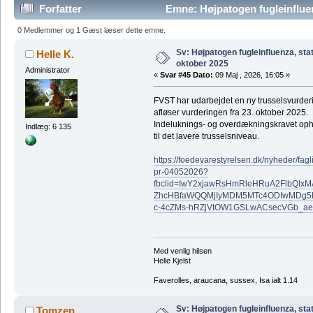
Forfatter
Emne: Højpatogen fugleinfluen
gange)
0 Medlemmer og 1 Gæst læser dette emne.
Sv: Højpatogen fugleinfluenza, sta
Helle K.
oktober 2025
Administrator
«
Svar #45 Dato:
09 Maj , 2026, 16:05 »
FVST har udarbejdet en ny trusselsvurderi
afløser vurderingen fra 23. oktober 2025.
Indeluknings- og overdækningskravet oph
Indlæg: 6 135
til det lavere trusselsniveau.
https://foedevarestyrelsen.dk/nyheder/fag
pr-04052026?
fbclid=IwY2xjawRsHmRleHRuA2FlbQI
ZhcHBfaWQQMjIyMDM5MTc4ODIwMDg5
c-4cZMs-hRZjVtOW1GSLwACsecVGb_
Med venlig hilsen
Helle Kjelst
Faverolles, araucana, sussex, Isa ialt 1.14
Sv: Højpatogen fugleinfluenza, sta
Tomzen