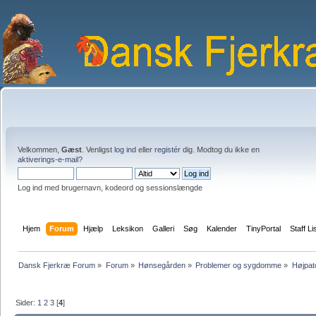
Velkommen,
Gæst
. Venligst
log ind
eller
registér
dig. Modtog du ikke en
aktiverings-e-mail?
Log ind med brugernavn, kodeord og sessionslængde
Hjem
Forum
Hjælp
Leksikon
Galleri
Søg
Kalender
TinyPortal
Staff Li
Dansk Fjerkræ Forum
»
Forum
»
Hønsegården
»
Problemer og sygdomme
»
Højpat
Sider:
1
2
3
[
4
]