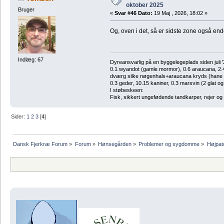
oktober 2025
Bruger
«
Svar #46 Dato:
19 Maj , 2026, 18:02 »
Og, oven i det, så er sidste zone også en
Indlæg: 67
Dyreansvarlig på en byggelegeplads siden juli '
0.1 wyandot (gamle mormor), 0.6 araucana, 2.4 
dværg silke nøgenhals+araucana kryds (hane des
0.3 geder, 10.15 kaniner, 0.3 marsvin (2 glat og
I støbeskeen:
Fisk, sikkert ungefødende tandkarper, rejer og
Sider:
1
2
3
[
4
]
Dansk Fjerkræ Forum
»
Forum
»
Hønsegården
»
Problemer og sygdomme
»
Højpat