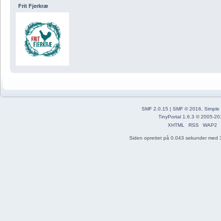
Frit Fjerkræ
SMF 2.0.15
|
SMF © 2016
,
Simple
TinyPortal 1.6.3
©
2005-20
XHTML
RSS
WAP2
Siden oprettet på 0.043 sekunder med 3