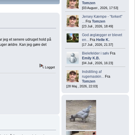
Tomzen
[03 August , 2026, 17:53]
Jersey Kæmpe - “forkert”
...
Fra
Tomzen
[23 Juli , 2026, 18:49]
God æglægger er blevet
ar jeg et senere udruget hold på
en...
Fra
Helle K.
4 uger ældre. Kan jeg gøre det
[17 Juli , 2026, 21:37]
Bielefelder i sølv
Fra
Emily K.B.
[04 Juli , 2026, 16:23]
Logget
Indstilling af
rugemaskin...
Fra
Tomzen
[28 Maj , 2026, 22:03]