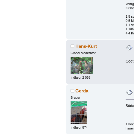
Venlig
Kirst
1,5 s
0,5 M
1,1 V
1,1da
4,4 Ko
Hans-Kurt
Global Moderator
Godt 
Indlæg: 2 068
Gerda
Bruger
Sådan
1 hvi
Indlæg: 874
haner