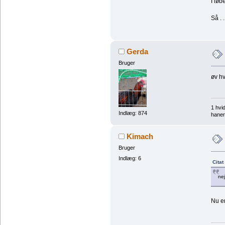
I løb
Så . 
Gerda
Bruger
øv hv
1 hvi
Indlæg: 874
haner
Kimach
Bruger
Indlæg: 6
Citat
nej
Nu er