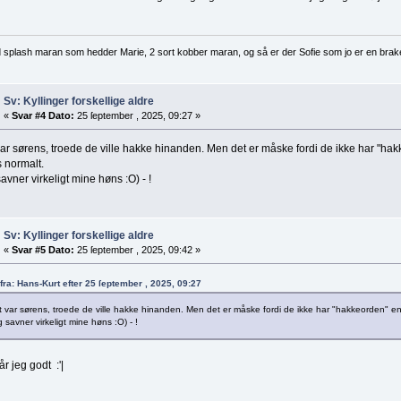
d splash maran som hedder Marie, 2 sort kobber maran, og så er der Sofie som jo er en brak
Sv: Kyllinger forskellige aldre
«
Svar #4 Dato:
25 ſeptember , 2025, 09:27 »
ar sørens, troede de ville hakke hinanden. Men det er måske fordi de ikke har "hak
s normalt.
avner virkeligt mine høns :O) - !
Sv: Kyllinger forskellige aldre
«
Svar #5 Dato:
25 ſeptember , 2025, 09:42 »
 fra: Hans-Kurt efter 25 ſeptember , 2025, 09:27
 var sørens, troede de ville hakke hinanden. Men det er måske fordi de ikke har "hakkeorden" endn
 savner virkeligt mine høns :O) - !
år jeg godt :'|