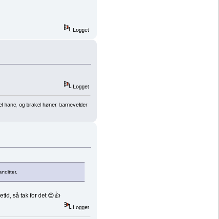
Logget
Logget
el hane, og brakel høner, barnevelder
nditter.
tid, så tak for det 😊👍
Logget