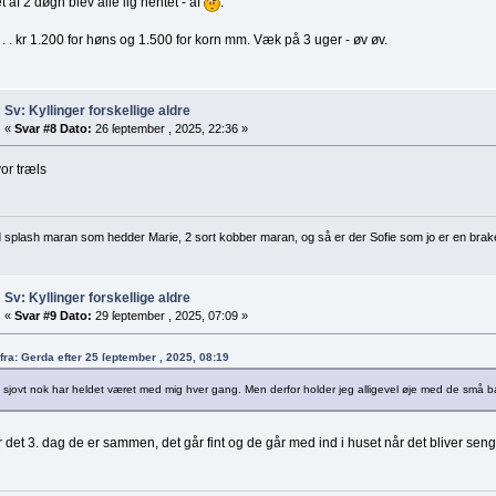
et af 2 døgn blev alle lig hentet - af
.
. . . kr 1.200 for høns og 1.500 for korn mm. Væk på 3 uger - øv øv.
Sv: Kyllinger forskellige aldre
«
Svar #8 Dato:
26 ſeptember , 2025, 22:36 »
or træls
d splash maran som hedder Marie, 2 sort kobber maran, og så er der Sofie som jo er en brak
Sv: Kyllinger forskellige aldre
«
Svar #9 Dato:
29 ſeptember , 2025, 07:09 »
 fra: Gerda efter 25 ſeptember , 2025, 08:19
 sjovt nok har heldet været med mig hver gang. Men derfor holder jeg alligevel øje med de små ba
 det 3. dag de er sammen, det går fint og de går med ind i huset når det bliver senge