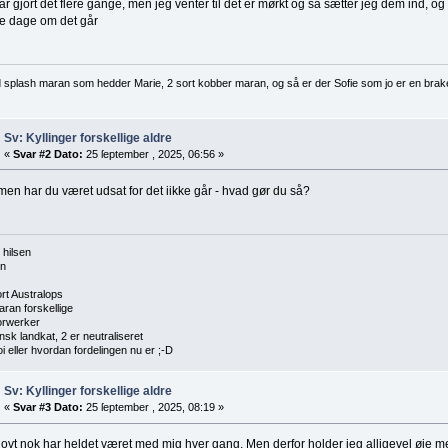
ar gjort det flere gange, men jeg venter til det er mørkt og så sætter jeg dem ind, 
e dage om det går
d splash maran som hedder Marie, 2 sort kobber maran, og så er der Sofie som jo er en brak
Sv: Kyllinger forskellige aldre
«
Svar #2 Dato:
25 ſeptember , 2025, 06:56 »
men har du været udsat for det iikke går - hvad gør du så?
 hilsen
en
ort Australops
aran forskellige
orwerker
nsk landkat, 2 er neutraliseret
i eller hvordan fordelingen nu er ;-D
Sv: Kyllinger forskellige aldre
«
Svar #3 Dato:
25 ſeptember , 2025, 08:19 »
jovt nok har heldet været med mig hver gang. Men derfor holder jeg alligevel øje m