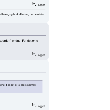
Logget
el hane, og brakel høner, barnevelder
keorden" endnu. For det er jo
Logget
u. For det er jo ellers normalt.
Logget