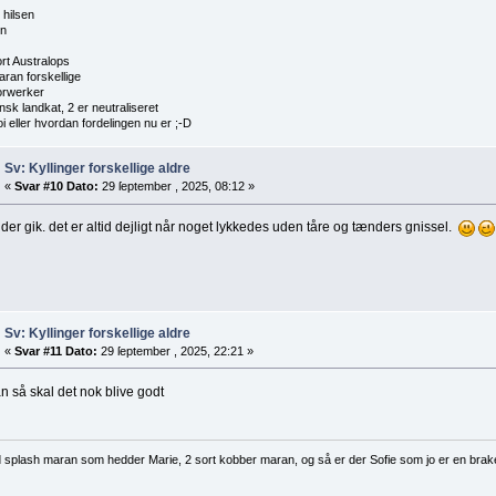
 hilsen
en
ort Australops
aran forskellige
orwerker
nsk landkat, 2 er neutraliseret
i eller hvordan fordelingen nu er ;-D
Sv: Kyllinger forskellige aldre
«
Svar #10 Dato:
29 ſeptember , 2025, 08:12 »
der gik. det er altid dejligt når noget lykkedes uden tåre og tænders gnissel.
Sv: Kyllinger forskellige aldre
«
Svar #11 Dato:
29 ſeptember , 2025, 22:21 »
 så skal det nok blive godt
d splash maran som hedder Marie, 2 sort kobber maran, og så er der Sofie som jo er en brak