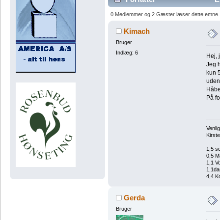
0 Medlemmer og 2 Gæster læser dette emne.
Kimach
Bruger
Indlæg: 6
Hej, 
Jeg h
kun 5
uden
Håber
På fo
Venlig
Kirst
1,5 s
0,5 M
1,1 V
1,1da
4,4 Ko
Gerda
Bruger