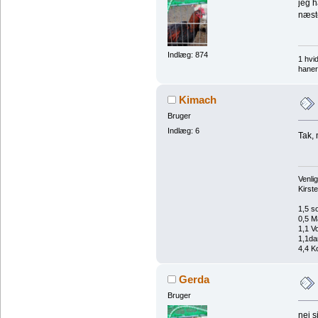
jeg h
næst
Indlæg: 874
1 hvi
haner
Kimach
Bruger
Indlæg: 6
Tak, 
Venlig
Kirst
1,5 s
0,5 M
1,1 V
1,1da
4,4 Ko
Gerda
Bruger
nej s