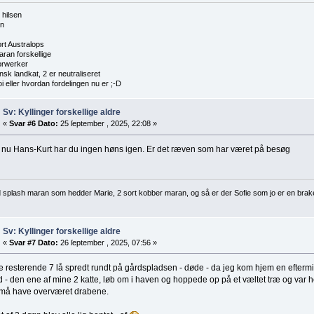
 hilsen
en
ort Australops
aran forskellige
orwerker
nsk landkat, 2 er neutraliseret
i eller hvordan fordelingen nu er ;-D
Sv: Kyllinger forskellige aldre
«
Svar #6 Dato:
25 ſeptember , 2025, 22:08 »
 nu Hans-Kurt har du ingen høns igen. Er det ræven som har været på besøg
d splash maran som hedder Marie, 2 sort kobber maran, og så er der Sofie som jo er en brak
Sv: Kyllinger forskellige aldre
«
Svar #7 Dato:
26 ſeptember , 2025, 07:56 »
e resterende 7 lå spredt rundt på gårdspladsen - døde - da jeg kom hjem en efterm
 - den ene af mine 2 katte, løb om i haven og hoppede op på et væltet træ og var h
må have overværet drabene.