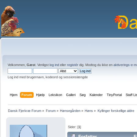
Velkommen,
Gæst
. Venligst
log ind
eller
registér
dig. Modtog du ikke en
aktiverings-e-m
Log ind med brugernavn, kodeord og sessionslængde
Hjem
Forum
Hjælp
Leksikon
Galleri
Søg
Kalender
TinyPortal
Staff Li
Dansk Fjerkræ Forum
»
Forum
»
Hønsegården
»
Høns
»
Kyllinger forskellige aldre
Sider: [
1
]
Forfatter
Em