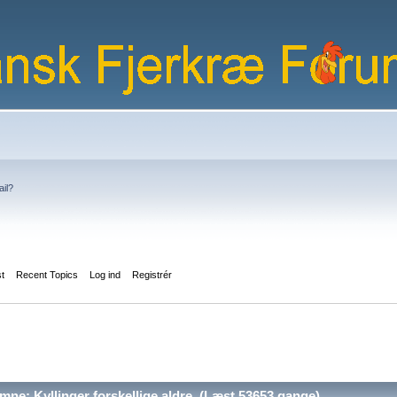
ail?
st
Recent Topics
Log ind
Registrér
ne: Kyllinger forskellige aldre (Læst 53653 gange)