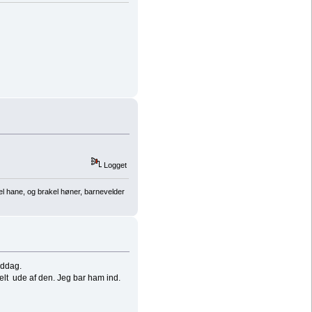
Logget
el hane, og brakel høner, barnevelder
iddag.
elt ude af den. Jeg bar ham ind.