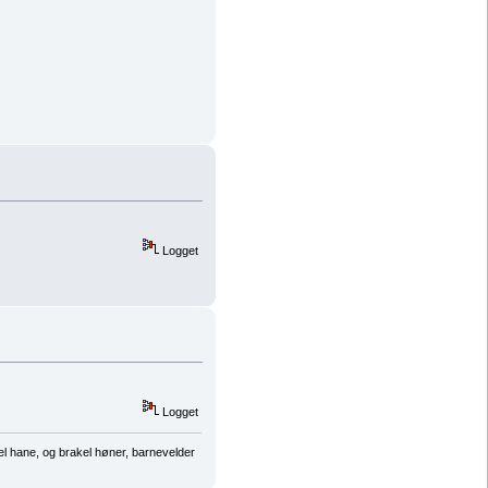
Logget
Logget
el hane, og brakel høner, barnevelder