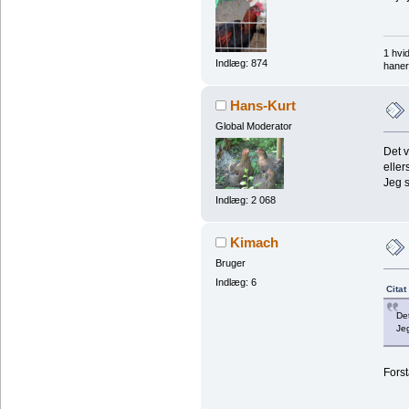
1 hvi
Indlæg: 874
haner
Hans-Kurt
Global Moderator
Det v
eller
Jeg s
Indlæg: 2 068
Kimach
Bruger
Indlæg: 6
Citat
Det
Jeg
Forst