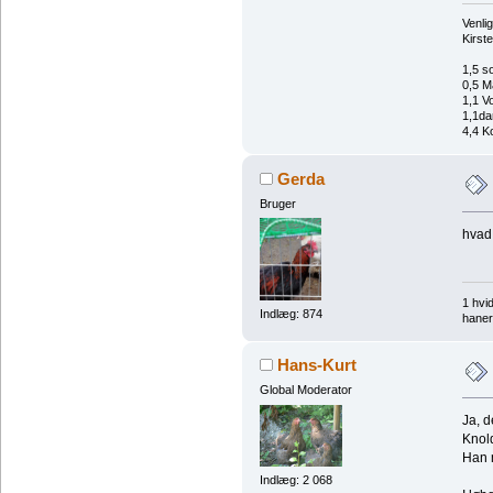
Venlig
Kirst
1,5 s
0,5 M
1,1 V
1,1da
4,4 Ko
Gerda
Bruger
hvad
1 hvi
Indlæg: 874
haner
Hans-Kurt
Global Moderator
Ja, d
Knold
Han 
Indlæg: 2 068