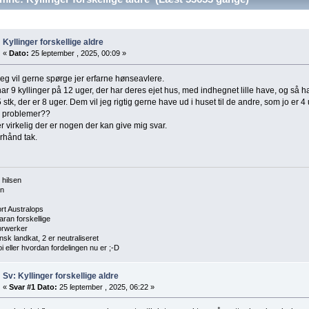
Kyllinger forskellige aldre
«
Dato:
25 ſeptember , 2025, 00:09 »
jeg vil gerne spørge jer erfarne hønseavlere.
ar 9 kyllinger på 12 uger, der har deres ejet hus, med indhegnet lille have, og så h
 stk, der er 8 uger. Dem vil jeg rigtig gerne have ud i huset til de andre, som jo er 
 problemer??
 virkelig der er nogen der kan give mig svar.
rhånd tak.
 hilsen
en
ort Australops
aran forskellige
orwerker
nsk landkat, 2 er neutraliseret
i eller hvordan fordelingen nu er ;-D
Sv: Kyllinger forskellige aldre
«
Svar #1 Dato:
25 ſeptember , 2025, 06:22 »