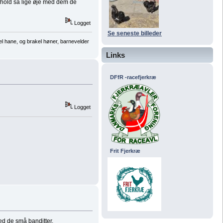
og hold så lige øje med dem de
Logget
Se seneste billeder
el hane, og brakel høner, barnevelder
Links
DFfR -racefjerkræ
Logget
Frit Fjerkræ
ed de små banditter.