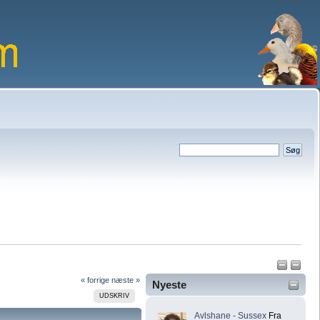
« forrige
næste »
Nyeste
UDSKRIV
Avlshane - Sussex
Fra