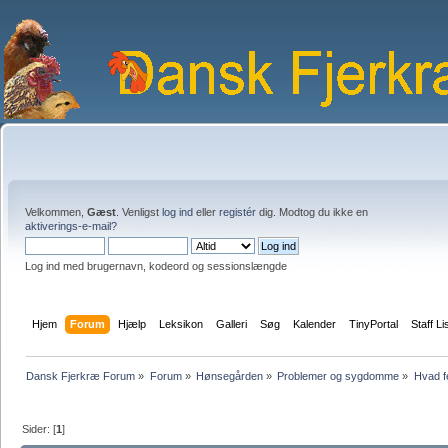
Velkommen,
Gæst
. Venligst
log ind
eller
registér
dig. Modtog du ikke en
aktiverings-e-mail?
Log ind med brugernavn, kodeord og sessionslængde
Hjem
Forum
Hjælp
Leksikon
Galleri
Søg
Kalender
TinyPortal
Staff Li
Dansk Fjerkræ Forum
»
Forum
»
Hønsegården
»
Problemer og sygdomme
»
Hvad f
Sider: [
1
]