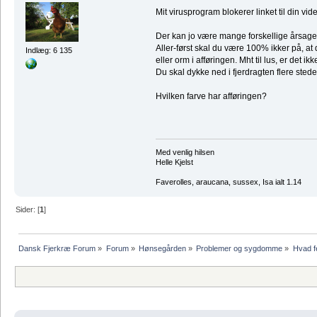
Mit virusprogram blokerer linket til din vi
Der kan jo være mange forskellige årsage
Aller-først skal du være 100% ikker på, at
Indlæg: 6 135
eller orm i afføringen. Mht til lus, er det 
Du skal dykke ned i fjerdragten flere steder
Hvilken farve har afføringen?
Med venlig hilsen
Helle Kjelst
Faverolles, araucana, sussex, Isa ialt 1.14
Sider: [
1
]
Dansk Fjerkræ Forum
»
Forum
»
Hønsegården
»
Problemer og sygdomme
»
Hvad f