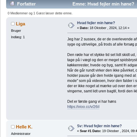
Forfatter
Emne: Hvad fejler min høne? 
0 Medlemmer og 1 Gæst læser dette emne.
Hvad fejler min høne?
Liga
«
Dato:
18 Oktober , 2024, 12:14 »
Bruger
Indlæg: 1
Jeg har 2 sussex, de er de overlevende af en
syge og utrivelige, på trods af alle forsøg
Den røde har et stykke tid set lidt skidt ud,
tage på i vægt og den er meget spidsbryst
køkkenrester, hvede og byg, samt fri adgan
Når de går rundt virker den ikke påvirket, 
holder pause går den hvide igang med at s
mode" som på videoen, hvor den falder i st
der er ikke noget at mærke ud over den er
vingerne, samt lidt uren bagtil, fordi den i
Det er første gang vi har høns
https://vioo.cc/v/26iI
Sv: Hvad fejler min høne?
Helle K.
«
Svar #1 Dato:
19 Oktober , 2024, 09:
Administrator