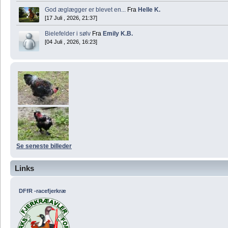
God æglægger er blevet en...
Fra
Helle K.
[17 Juli , 2026, 21:37]
Bielefelder i sølv
Fra
Emily K.B.
[04 Juli , 2026, 16:23]
Se seneste billeder
Links
DFfR -racefjerkræ