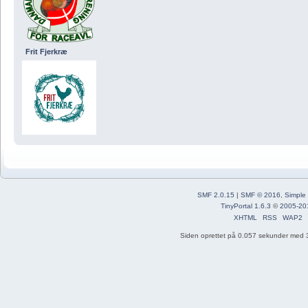
Frit Fjerkræ
SMF 2.0.15
|
SMF © 2016
,
Simple
TinyPortal 1.6.3
©
2005-20
XHTML
RSS
WAP2
Siden oprettet på 0.057 sekunder med 3